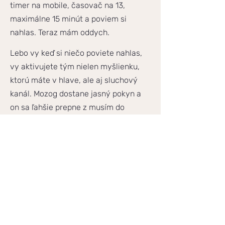
timer na mobile, časovač na 13,
maximálne 15 minút a poviem si
nahlas. Teraz mám oddych.
Lebo vy keď si niečo poviete nahlas,
vy aktivujete tým nielen myšlienku,
ktorú máte v hlave, ale aj sluchový
kanál. Mozog dostane jasný pokyn a
on sa ľahšie prepne z musím do
môžem si dovoliť. A to je všetko,
hotovo. Celý rituál.
Záver a rituál oddychu
Ak teda chcete naozaj schudnúť a
uľahčiť si to, tak jednoducho si dovoľte
oddychovať. To je veľmi jednoduchý a
praktický spôsob, ako mať viac