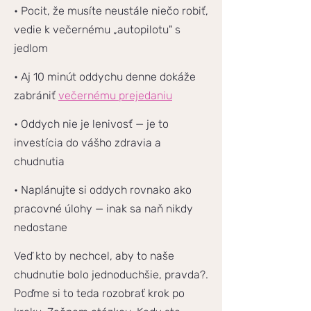
• Pocit, že musíte neustále niečo robiť,
vedie k večernému „autopilotu" s
jedlom
• Aj 10 minút oddychu denne dokáže
zabrániť
večernému prejedaniu
• Oddych nie je lenivosť — je to
investícia do vášho zdravia a
chudnutia
• Naplánujte si oddych rovnako ako
pracovné úlohy — inak sa naň nikdy
nedostane
Veď kto by nechcel, aby to naše
chudnutie bolo jednoduchšie, pravda?.
Poďme si to teda rozobrať krok po