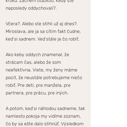
kroku. Začnem otázkou. Kedy ste
naposledy oddychovali?.
Včera?. Alebo ste stihli už aj dnes?.
Miroslava, ale ja sa cítim fakt čudne,
keď si sadnem. Veď stále je čo robiť.
Ako keby oddych znamenal, že
strácam čas, alebo že som
neefektívna. Viete, my ženy máme
pocit, že neustále potrebujeme niečo
robiť. Pre deti, pre manžela, pre
partnera, pre prácu, pre iných.
A potom, keď si náhodou sadneme, tak
namiesto pokoja my vidíme zoznam,
čo by sa ešte dalo stihnúť. Výsledkom