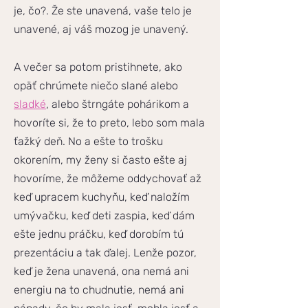
je, čo?. Že ste unavená, vaše telo je
unavené, aj váš mozog je unavený.
A večer sa potom pristihnete, ako
opäť chrúmete niečo slané alebo
sladké
, alebo štrngáte pohárikom a
hovoríte si, že to preto, lebo som mala
ťažký deň. No a ešte to trošku
okorením, my ženy si často ešte aj
hovoríme, že môžeme oddychovať až
keď upracem kuchyňu, keď naložím
umývačku, keď deti zaspia, keď dám
ešte jednu práčku, keď dorobím tú
prezentáciu a tak ďalej. Lenže pozor,
keď je žena unavená, ona nemá ani
energiu na to chudnutie, nemá ani