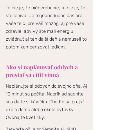
To nie je, že ničnerobenie, to nie je, že
ste lenivá. Je to jednoducho čas pre
vaše telo, pre váš mozog, aj pre vaše
zdravie, aby vy ste mali energiu
zvládnuť aj ten ďalší deň a nemuseli to
potom kompenzovať jedlom.
Ako si naplánovať oddych a
prestať sa cítiť vinná
Naplánujte si oddych do svojho dňa. Aj
10 minút sa počíta. Napríklad sadnite
si a dajte si kávičku. Choďte sa prejsť
okolo domu alebo okolo bytovky.
Ovoňajte kvetinky.
Zatvorte oči a zdriemnite si. Aj 10