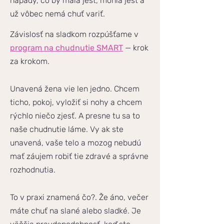
nápady, čo by mala jesť, mohla jesť a
už vôbec nemá chuť variť.
Závislosť na sladkom rozpúšťame v
program na chudnutie SMART
— krok
za krokom.
Unavená žena vie len jedno. Chcem
ticho, pokoj, vyložiť si nohy a chcem
rýchlo niečo zjesť. A presne tu sa to
naše chudnutie láme. Vy ak ste
unavená, vaše telo a mozog nebudú
mať záujem robiť tie zdravé a správne
rozhodnutia.
To v praxi znamená čo?. Že áno, večer
máte chuť na slané alebo sladké. Je