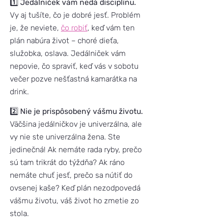
1️⃣
Jedálniček vám nedá disciplínu.
Vy aj tušíte, čo je dobré jesť. Problém
je, že neviete,
čo robiť
, keď vám ten
plán nabúra život – choré dieťa,
služobka, oslava. Jedálniček vám
nepovie, čo spraviť, keď vás v sobotu
večer pozve nešťastná kamarátka na
drink.
2️⃣
Nie je prispôsobený vášmu životu.
Väčšina jedálničkov je univerzálna, ale
vy nie ste univerzálna žena. Ste
jedinečná! Ak nemáte rada ryby, prečo
sú tam trikrát do týždňa? Ak ráno
nemáte chuť jesť, prečo sa nútiť do
ovsenej kaše? Keď plán nezodpovedá
vášmu životu, váš život ho zmetie zo
stola.