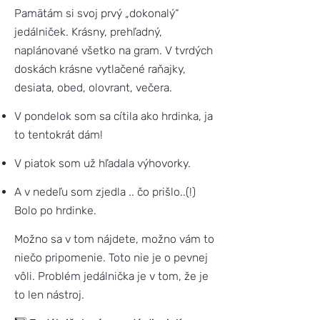
Pamätám si svoj prvý „dokonalý“
jedálniček. Krásny, prehľadný,
naplánované všetko na gram. V tvrdých
doskách krásne vytlačené raňajky,
desiata, obed, olovrant, večera.
V pondelok som sa cítila ako hrdinka, ja
to tentokrát dám!
V piatok som už hľadala výhovorky.
A v nedeľu som zjedla .. čo prišlo..(!)
Bolo po hrdinke.
Možno sa v tom nájdete, možno vám to
niečo pripomenie. Toto nie je o pevnej
vôli. Problém jedálnička je v tom, že je
to len nástroj.