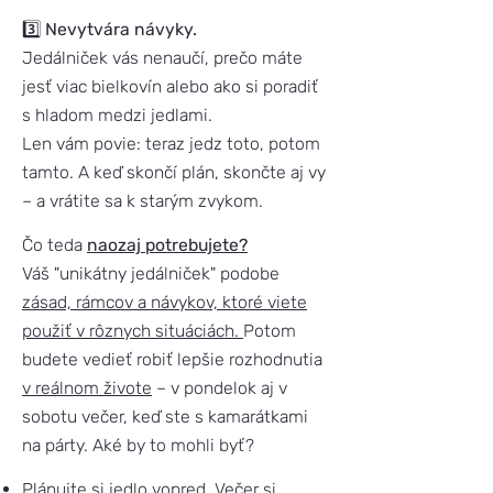
3️⃣
Nevytvára návyky.
Jedálniček vás nenaučí, prečo máte
jesť viac bielkovín alebo ako si poradiť
s hladom medzi jedlami.
Len vám povie: teraz jedz toto, potom
tamto. A keď skončí plán, skončte aj vy
– a vrátite sa k starým zvykom.
Čo teda
naozaj potrebujete?
Váš "unikátny jedálniček" podobe
zásad, rámcov a návykov, ktoré viete
použiť v rôznych situáciách.
Potom
budete vedieť robiť lepšie rozhodnutia
v reálnom živote
– v pondelok aj v
sobotu večer, keď ste s kamarátkami
na párty. Aké by to mohli byť?
Plánujte si jedlo vopred. Večer si