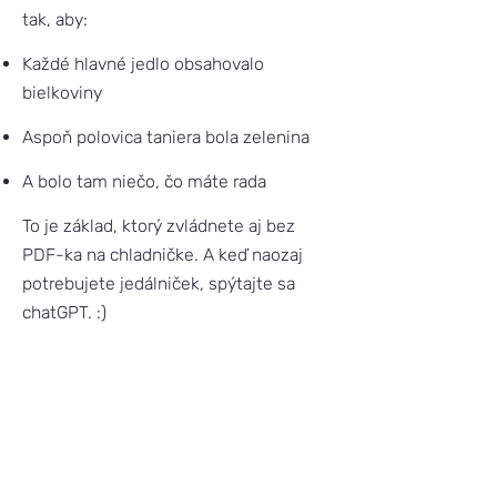
tak, aby:
Každé hlavné jedlo obsahovalo
bielkoviny
Aspoň polovica taniera bola zelenina
A bolo tam niečo, čo máte rada
To je základ, ktorý zvládnete aj bez
PDF-ka na chladničke. A keď naozaj
potrebujete jedálniček, spýtajte sa
chatGPT. :)
Čítajte a počúvajte ďalej
🎧 Podcast:
Prečo pri chudnutí
potrebuješ plánovať jedlo vopred
📩 Newsletter:
Ako si uľahčiť chudnutie