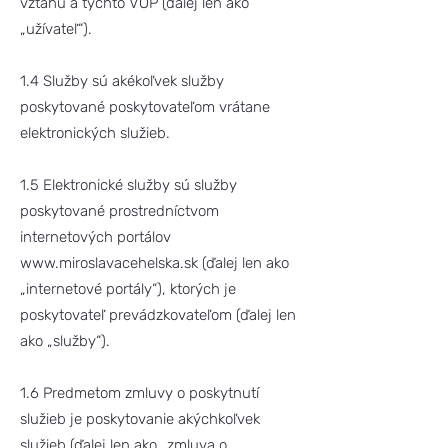
vzťahu a týchto VOP (ďalej len ako
„užívateľ“).
1.4 Služby sú akékoľvek služby
poskytované poskytovateľom vrátane
elektronických služieb.
1.5 Elektronické služby sú služby
poskytované prostredníctvom
internetových portálov
www.miroslavacehelska.sk
(ďalej len ako
„internetové portály“), ktorých je
poskytovateľ prevádzkovateľom (ďalej len
ako „služby“).
1.6 Predmetom zmluvy o poskytnutí
služieb je poskytovanie akýchkoľvek
služieb (ďalej len ako „zmluva o