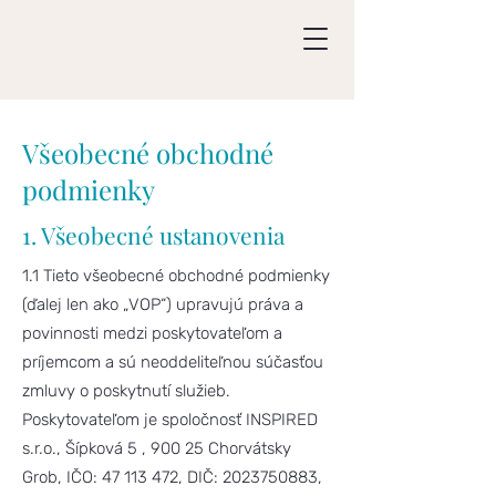
Všeobecné obchodné
podmienky
1. Všeobecné ustanovenia
1.1 Tieto všeobecné obchodné podmienky
(ďalej len ako „VOP“) upravujú práva a
povinnosti medzi poskytovateľom a
príjemcom a sú neoddeliteľnou súčasťou
zmluvy o poskytnutí služieb.
Poskytovateľom je spoločnosť INSPIRED
s.r.o., Šípková 5 , 900 25 Chorvátsky
Grob, IČO:
47 113 472
, DIČ:
2023750883
,