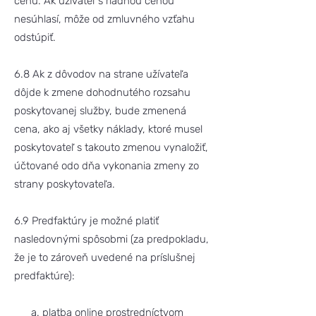
cenu. Ak užívateľ s riadnou cenou
nesúhlasí, môže od zmluvného vzťahu
odstúpiť.
6.8 Ak z dôvodov na strane užívateľa
dôjde k zmene dohodnutého rozsahu
poskytovanej služby, bude zmenená
cena, ako aj všetky náklady, ktoré musel
poskytovateľ s takouto zmenou vynaložiť,
účtované odo dňa vykonania zmeny zo
strany poskytovateľa.
6.9 Predfaktúry je možné platiť
nasledovnými spôsobmi (za predpokladu,
že je to zároveň uvedené na príslušnej
predfaktúre):
a. platba online prostredníctvom