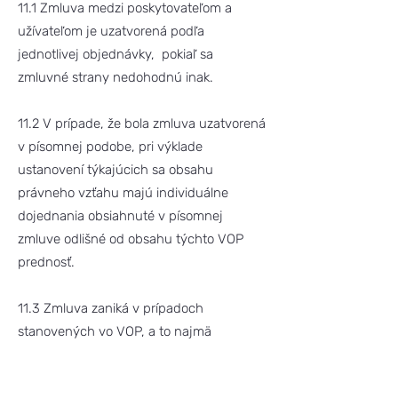
11.1 Zmluva medzi poskytovateľom a
užívateľom je uzatvorená podľa
jednotlivej objednávky, pokiaľ sa
zmluvné strany nedohodnú inak.
11.2 V prípade, že bola zmluva uzatvorená
v písomnej podobe, pri výklade
ustanovení týkajúcich sa obsahu
právneho vzťahu majú individuálne
dojednania obsiahnuté v písomnej
zmluve odlišné od obsahu týchto VOP
prednosť.
11.3 Zmluva zaniká v prípadoch
stanovených vo VOP, a to najmä
uplynutím doby, na ktorú bola zmluva
dojednaná, písomnou dohodou užívateľa