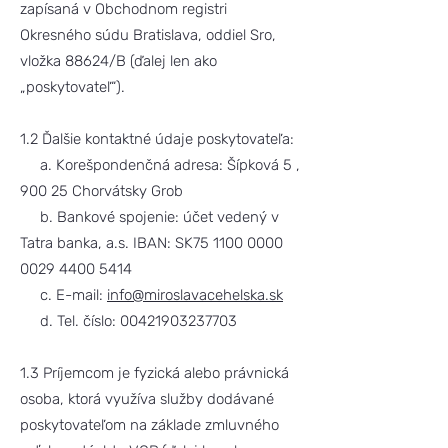
zapísaná v Obchodnom registri
Okresného súdu Bratislava, oddiel Sro,
vložka 88624/B (ďalej len ako
„poskytovateľ“).
1.2 Ďalšie kontaktné údaje poskytovateľa:
a. Korešpondenčná adresa: Šípková 5 ,
900 25 Chorvátsky Grob
b. Bankové spojenie: účet vedený v
Tatra banka, a.s. IBAN: SK75
1100 0000
0029 4400
5414
c. E-mail:
info@miroslavacehelska.sk
d. Tel. číslo:
00421903237703
1.3 Príjemcom je fyzická alebo právnická
osoba, ktorá využíva služby dodávané
poskytovateľom na základe zmluvného