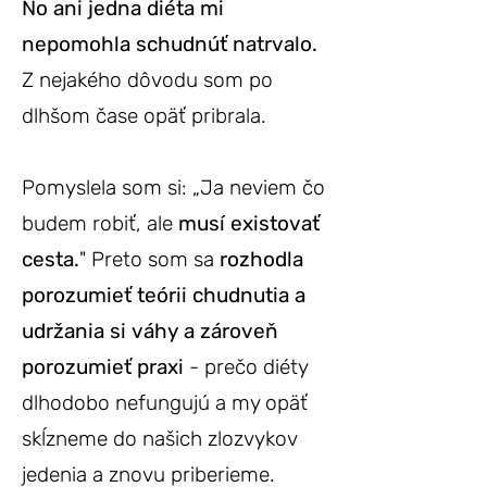
No ani jedna diéta mi
nepomohla schudnúť natrvalo.
Z nejakého dôvodu som po
dlhšom čase opäť pribrala.
Pomyslela som si: „Ja neviem čo
budem robiť, ale
musí existovať
cesta.
" Preto som sa
rozhodla
porozumieť teórii chudnutia a
udržania si váhy a zároveň
porozumieť praxi
- prečo diéty
dlhodobo nefungujú a my opäť
skĺzneme do našich zlozvykov
jedenia a znovu priberieme.