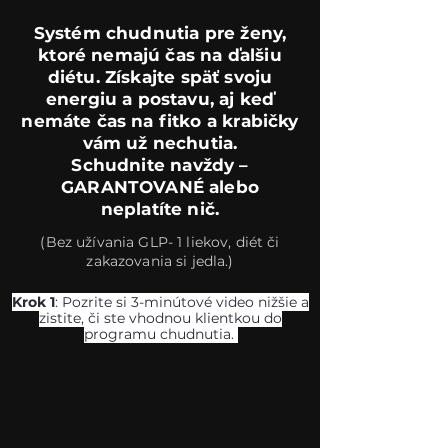
Systém chudnutia pre ženy,
ktoré nemajú čas na ďalšiu
diétu. Získajte späť svoju
energiu a postavu, aj keď
nemáte čas na fitko a krabičky
vám už nechutia.
Schudnite navždy –
GARANTOVANÉ alebo
neplatíte nič.
(Bez užívania GLP- 1 liekov, diét či
zakazovania si jedla.)
Krok 1
: Pozrite si 3-minútové video nižšie a
zistite, či ste vhodnou klientkou do
programu chudnutia.