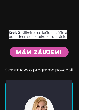
Krok 2
: Kliknite na tlačidlo nižšie a
dohodneme si krátku konzultáciu.
MÁM ZÁUJEM!
Účastníčky o programe povedali