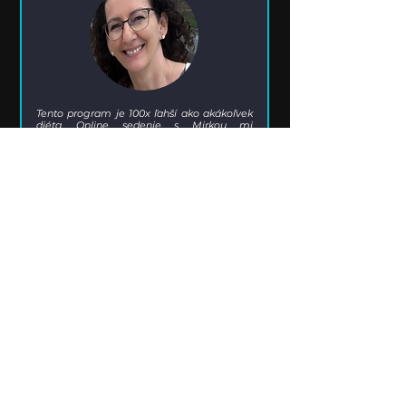
Tento program je 100x ľahší ako akákoľvek
diéta. Online sedenie s Mirkou mi
pomáhalo byť dobre nastavená. A nielen
motivačne. Mirka pride na to, čo je vo veci,
v čom je problém. Veľmi odporúčam
každej žene, ktorá chce pochopiť, čo je
dspúšťač večerného emočného jedenia a
ako s tým zabojovať.
Miriam Patiová