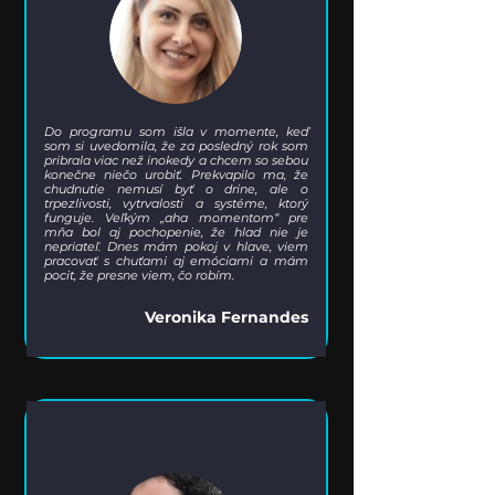
Do programu som išla v momente, keď
som si uvedomila, že za posledný rok som
pribrala viac než inokedy a chcem so sebou
konečne niečo urobiť. Prekvapilo ma, že
chudnutie nemusí byť o drine, ale o
trpezlivosti, vytrvalosti a systéme, ktorý
funguje. Veľkým „aha momentom“ pre
mňa bol aj pochopenie, že hlad nie je
nepriateľ. Dnes mám pokoj v hlave, viem
pracovať s chuťami aj emóciami a mám
pocit, že presne viem, čo robím.
Veronika Fernandes