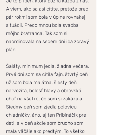
Je to príbeh, ktorý pozná každá z nás.
A viem, ako sa asi cítite, pretože pred
pár rokmi som bola v úplne rovnakej
situácii. Predo mnou bola svadba
môjho bratranca. Tak som si
naordinovala na sedem dní iba zdravý
plán.
Šaláty, minimum jedla, žiadna večera.
Prvé dni som sa cítila fajn, štvrtý deň
už som bola malátna, šiesty deň
nervozita, bolesť hlavy a obrovská
chuť na všetko, čo som si zakázala.
Siedmy deň som zjedla polovicu
chladničky, áno, aj ten Pribináčik pre
deti, a v deň akcie som brucho som
mala väčšie ako predtým. To všetko