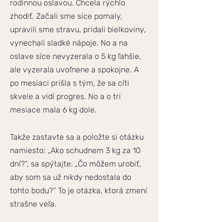
rodinnou oslavou. Chcela rýchlo
zhodiť. Začali sme síce pomaly,
upravili sme stravu, pridali bielkoviny,
vynechali sladké nápoje. No a na
oslave síce nevyzerala o 5 kg ľahšie,
ale vyzerala uvoľnene a spokojne. A
po mesiaci prišla s tým, že sa cíti
skvele a vidí progres. No a o tri
mesiace mala 6 kg dole.
Takže zastavte sa a položte si otázku
namiesto: „Ako schudnem 3 kg za 10
dní?“, sa spýtajte: „Čo môžem urobiť,
aby som sa už nikdy nedostala do
tohto bodu?“ To je otázka, ktorá zmení
strašne veľa.