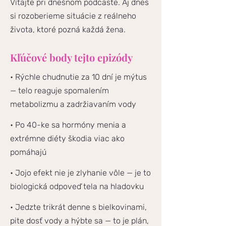
Vítajte pri dnešnom podcaste. Aj dnes
si rozoberieme situácie z reálneho
života, ktoré pozná každá žena.
Kľúčové body tejto epizódy
• Rýchle chudnutie za 10 dní je mýtus
— telo reaguje spomalením
metabolizmu a zadržiavaním vody
• Po 40-ke sa hormóny menia a
extrémne diéty škodia viac ako
pomáhajú
• Jojo efekt nie je zlyhanie vôle — je to
biologická odpoveď tela na hladovku
• Jedzte trikrát denne s bielkovinami,
pite dosť vody a hýbte sa — to je plán,