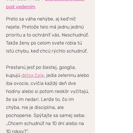
pod vedením
.
Preto sa váha nehýbe, aj keď nič
nejete. Pretože telo má jednu jedinú
prioritu a to ochrániť vás. Neschudnúť.
Takže ženy po celom svete robia tú
istú chybu, keď chcú rýchlo schudnúť.
Prestanú jesť po šiestej, googlia,
kupujú
detox čaje
, jedia zeleninu alebo
iba ovocie, cvičia každý deň dve
hodiny alebo si potom neskôr vyčítajú,
že sa im nedarí. Lenže to, čo im
chýba, nie je disciplína, ale
pochopenie. Spýtajte sa samej seba:
„Chcem schudnúť na 10 dní alebo na
10 rokov?“.