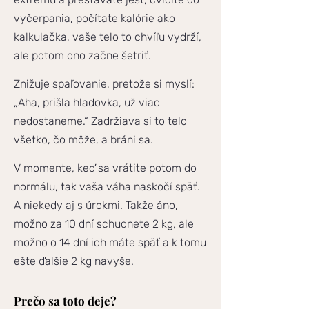
vyčerpania, počítate kalórie ako
kalkulačka, vaše telo to chvíľu vydrží,
ale potom ono začne šetriť.
Znižuje spaľovanie, pretože si myslí:
„Aha, prišla hladovka, už viac
nedostaneme.“ Zadržiava si to telo
všetko, čo môže, a bráni sa.
V momente, keď sa vrátite potom do
normálu, tak vaša váha naskočí späť.
A niekedy aj s úrokmi. Takže áno,
možno za 10 dní schudnete 2 kg, ale
možno o 14 dní ich máte späť a k tomu
ešte ďalšie 2 kg navyše.
Prečo sa toto deje?