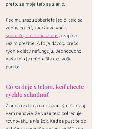
preto, že moje telo sa zľaklo.
Keď mu zrazu zoberiete jedlo, telo sa
začne brániť, zadržiava vodu,
spomaľuje metabolizmus
a zapína
režim prežitie. A to je dôvod, prečo
rýchle diéty nefungujú. Jednoducho
vaše telo je múdrejšie ako vaša
panika.
Čo sa deje s telom, keď chcete
rýchlo schudnúť
Žiadna reklama na zázračný detox čaj
vám nepovie, že vaše telo potrebuje
rovnováhu a nie šok. Keď sa pustíte do
extrému a prestávate jesť, cvičíte do