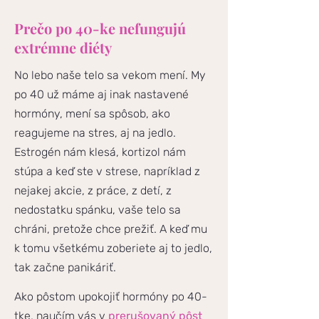
Prečo po 40-ke nefungujú
extrémne diéty
No lebo naše telo sa vekom mení. My
po 40 už máme aj inak nastavené
hormóny, mení sa spôsob, ako
reagujeme na stres, aj na jedlo.
Estrogén nám klesá, kortizol nám
stúpa a keď ste v strese, napríklad z
nejakej akcie, z práce, z detí, z
nedostatku spánku, vaše telo sa
chráni, pretože chce prežiť. A keď mu
k tomu všetkému zoberiete aj to jedlo,
tak začne panikáriť.
Ako pôstom upokojiť hormóny po 40-
tke, naučím vás v
prerušovaný pôst