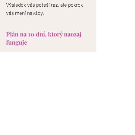
Výsledok vás poteší raz, ale pokrok
vás mení navždy.
Plán na 10 dní, ktorý naozaj
funguje
Takže ak vás naozaj čaká nejaká
udalosť a máte 10 dní, tu je plán, ktorý
funguje. Po prvé, jedzte trikrát denne
bez snackov. To znamená raňajky,
obed, večera. To stačí. Nepotrebujete
desiatu, nepotrebujete olovrant, nie
ste deti v materskej škôlke ani deti vo
vývine, ste dospelí.
Trikrát denne stačí. Pite veľa vody,