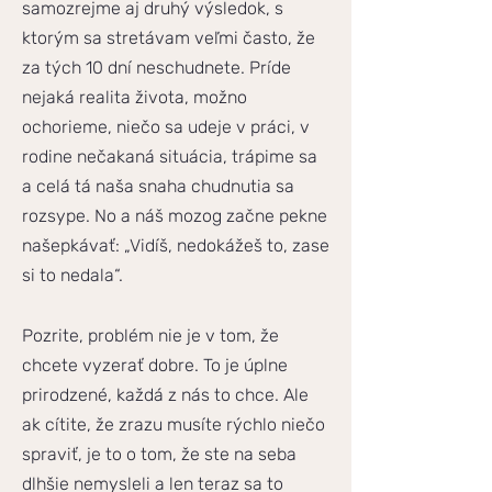
samozrejme aj druhý výsledok, s
ktorým sa stretávam veľmi často, že
za tých 10 dní neschudnete. Príde
nejaká realita života, možno
ochorieme, niečo sa udeje v práci, v
rodine nečakaná situácia, trápime sa
a celá tá naša snaha chudnutia sa
rozsype. No a náš mozog začne pekne
našepkávať: „Vidíš, nedokážeš to, zase
si to nedala“.
Pozrite, problém nie je v tom, že
chcete vyzerať dobre. To je úplne
prirodzené, každá z nás to chce. Ale
ak cítite, že zrazu musíte rýchlo niečo
spraviť, je to o tom, že ste na seba
dlhšie nemysleli a len teraz sa to