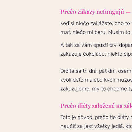
Prečo zákazy nefungujú — 
Keď si niečo zakážete, ono t
mať, niečo mi berú. Musím to 
A tak sa vám spustí tzv. dopa
zakazuje čokoládu, niekto čips
Držíte sa tri dni, päť dní, os
kvôli deťom alebo kvôli mužov
zakazujeme, my to chceme tý
Prečo diéty založené na z
Toto je dôvod, prečo tie dié
naučiť sa jesť všetky jedlá, kt