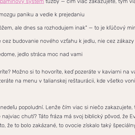
pamínový systém
túžby — čím viac zakazujete, tým vi
mozgu paniku a vedie k prejedaniu
em, ale dnes sa rozhodujem inak" — to je kľúčový min
 cez budovanie nového vzťahu k jedlu, nie cez zákazy
 vedome, jedlo stráca moc nad vami
ríte? Možno si to hovoríte, keď pozeráte v kaviarni na 
ráte na menu v talianskej reštaurácii, kde všetko von
edeľu popoludní. Lenže čím viac si niečo zakazujete, 
najviac chutí? Táto fráza má svoj biblický pôvod, že Ev
o, že to bolo zakázané, to ovocie získalo taký špeciáln