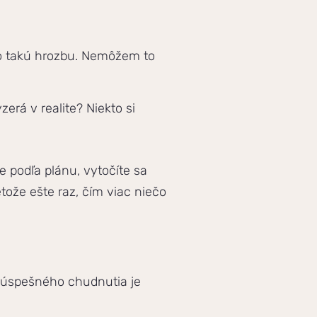
ko takú hrozbu. Nemôžem to
erá v realite? Niekto si
e podľa plánu, vytočíte sa
tože ešte raz, čím viac niečo
a úspešného chudnutia je