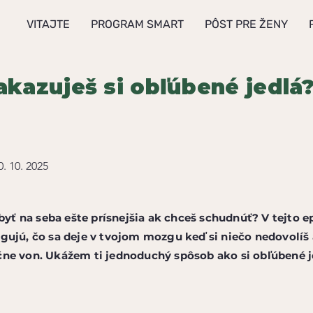
VITAJTE
PROGRAM SMART
PÔST PRE ŽENY
akazuješ si obľúbené jedlá
0. 10. 2025
 byť na seba ešte prísnejšia ak chceš schudnúť? V tejto 
gujú, čo sa deje v tvojom mozgu keď si niečo nedovolíš 
ne von. Ukážem ti jednoduchý spôsob ako si obľúbené je