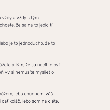
a vždy a vždy s tým
hcete, že sa na to jedlo tí
alebo je to jednoducho, že to
žete a tým, že sa necítite byť
ň vy si nemusíte myslieť o
nemôžem, lebo chudnem, váš
dať koláč, lebo som na diéte.