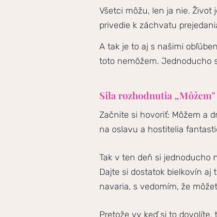
Všetci môžu, len ja nie. Život
privedie k záchvatu prejedania 
A tak je to aj s našimi obľúb
toto nemôžem. Jednoducho si 
Sila rozhodnutia „Môžem"
Začnite si hovoriť: Môžem a d
na oslavu a hostitelia fantasti
Tak v ten deň si jednoducho na
Dajte si dostatok bielkovín aj
navaria, s vedomím, že môžete
Pretože vy keď si to dovolíte,