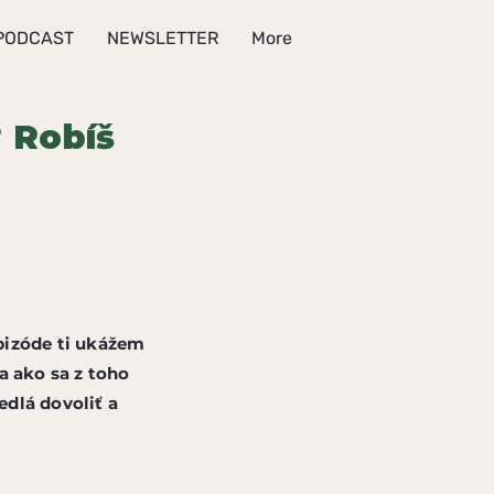
PODCAST
NEWSLETTER
More
? Robíš
epizóde ti ukážem
a ako sa z toho
dlá dovoliť a