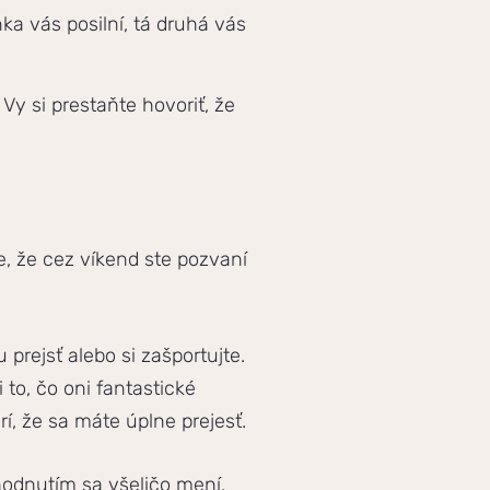
nka vás posilní, tá druhá vás
Vy si prestaňte hovoriť, že
e, že cez víkend ste pozvaní
prejsť alebo si zašportujte.
 to, čo oni fantastické
í, že sa máte úplne prejesť.
zhodnutím sa všeličo mení.