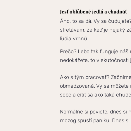
Jesť obľúbené jedlá a chudnúť
Áno, to sa dá. Vy sa čudujete
stretávam, že keď je nejaký zá
ľudia vrhnú.
Prečo? Lebo tak funguje náš mo
nedokážete, to v skutočnosti 
Ako s tým pracovať? Začnime t
obmedzovaná. Vy sa môžete ro
sebe a cítiť sa ako taká chud
Normálne si poviete, dnes si
mozog spustí paniku. Dnes si