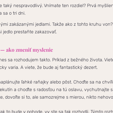
 je taký nespravodlivý. Vnímate ten rozdiel? Prvá myšlie
sa o tri dni.
enými zakázanými jedlami. Takže ako z tohto kruhu von? 
jedlo prestaňte zakazovať.
 — ako zmeniť myslenie
nes sa rozhodujem takto. Príklad z bežného života. Viet
cky varia. A viete, že bude aj fantastický dezert.
plánujte ľahké raňajky alebo pôst. Choďte sa na chvíľu 
 tekutín a choďte s radosťou na tú oslavu, vychutnajte si
, dovoľte si to, ale samozrejme s mierou, nikto nehovor
 tak to bude v pohode, vy ste sa tak rozhodli. Týmto ro