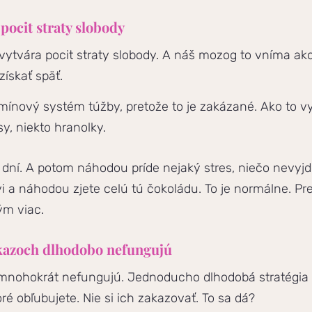
pocit straty slobody
o vytvára pocit straty slobody. A náš mozog to vníma a
získať späť.
mínový systém túžby, pretože to je zakázané. Ako to vyz
y, niekto hranolky.
em dní. A potom náhodou príde nejaký stres, niečo nevyjd
i a náhodou zjete celú tú čokoládu. To je normálne. Pre
m viac.
ákazoch dlhodobo nefungujú
ty mnohokrát nefungujú. Jednoducho dlhodobá stratégi
oré obľubujete. Nie si ich zakazovať. To sa dá?