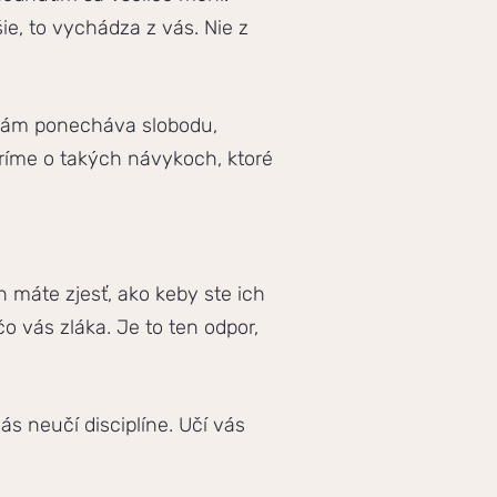
šie, to vychádza z vás. Nie z
 vám ponecháva slobodu,
ovoríme o takých návykoch, ktoré
h máte zjesť, ako keby ste ich
o vás zláka. Je to ten odpor,
ás neučí disciplíne. Učí vás