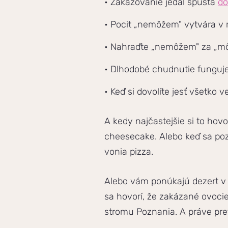
• Zakazovanie jedál spúšťa
do
• Pocit „nemôžem" vytvára v 
• Nahraďte „nemôžem" za „môž
• Dlhodobé chudnutie funguje
• Keď si dovolíte jesť všetko
A kedy najčastejšie si to hovo
cheesecake. Alebo keď sa poze
vonia pizza.
Alebo vám ponúkajú dezert v n
sa hovorí, že zakázané ovocie 
stromu Poznania. A práve pret