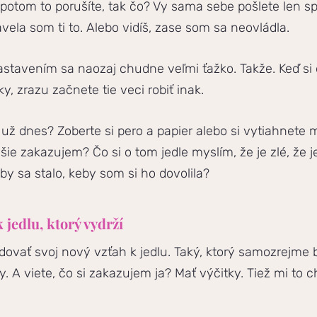
 potom to porušíte, tak čo? Vy sama sebe pošlete len sp
avela som ti to. Alebo vidíš, zase som sa neovládla.
tavením sa naozaj chudne veľmi ťažko. Takže. Keď si d
y, zrazu začnete tie veci robiť inak.
už dnes? Zoberte si pero a papier alebo si vytiahnete 
ejšie zakazujem? Čo si o tom jedle myslím, že je zlé, že
 by sa stalo, keby som si ho dovolila?
jedlu, ktorý vydrží
dovať svoj nový vzťah k jedlu. Taký, ktorý samozrejme 
ty. A viete, čo si zakazujem ja? Mať výčitky. Tiež mi to 