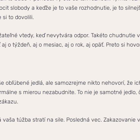
ocit slobody a keďže je to vaše rozhodnutie, je to silnej
si to dovolili.
žateľné vtedy, keď nevytvára odpor. Takéto chudnutie
ť aj o týždeň, aj o mesiac, aj o rok, aj opäť. Preto si h
e obľúbené jedlá, ale samozrejme nikto nehovorí, že ic
málne s mierou nezabudnite. To nie je samotné jedlo, č
zákazu.
á vaša túžba stratí na sile. Posledná vec. Zakazovanie v