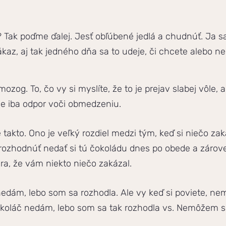
? Tak poďme ďalej. Jesť obľúbené jedlá a chudnúť. Ja s
kaz, aj tak jedného dňa sa to udeje, či chcete alebo nec
zog. To, čo vy si myslíte, že to je prejav slabej vôle, 
je iba odpor voči obmedzeniu.
akto. Ono je veľký rozdiel medzi tým, keď si niečo zaká
zhodnúť nedať si tú čokoládu dnes po obede a zárove
era, že vám niekto niečo zakázal.
 nedám, lebo som sa rozhodla. Ale vy keď si poviete, 
 koláč nedám, lebo som sa tak rozhodla vs. Nemôžem si 