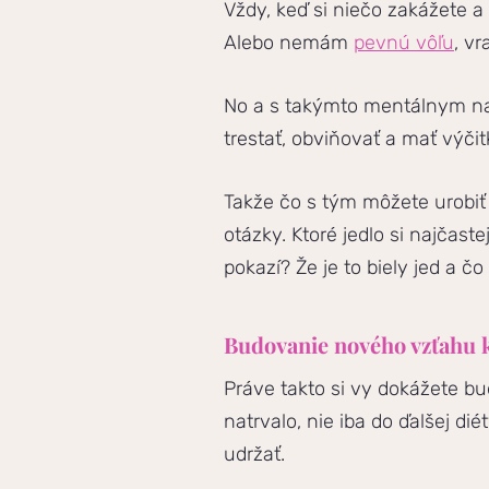
Vždy, keď si niečo zakážete a
Alebo nemám
pevnú vôľu
, vr
No a s takýmto mentálnym nas
trestať, obviňovať a mať výčitk
Takže čo s tým môžete urobiť 
otázky. Ktoré jedlo si najčast
pokazí? Že je to biely jed a čo
Budovanie nového vzťahu k 
Práve takto si vy dokážete bu
natrvalo, nie iba do ďalšej dié
udržať.