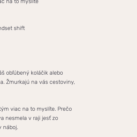
ac na to myslíte
dset shift
váš obľúbený koláčik alebo
ia. Žmurkajú na vás cestoviny,
tým viac na to myslíte. Prečo
a nesmela v raji jesť zo
y náboj.