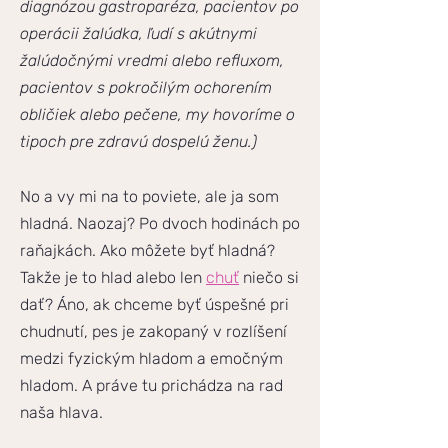
diagnózou gastroparéza, pacientov po
operácii žalúdka, ľudí s akútnymi
žalúdočnými vredmi alebo refluxom,
pacientov s pokročilým ochorením
obličiek alebo pečene, my hovoríme o
tipoch pre zdravú dospelú ženu.)
No a vy mi na to poviete, ale ja som
hladná. Naozaj? Po dvoch hodinách po
raňajkách. Ako môžete byť hladná?
Takže je to hlad alebo len
chuť
niečo si
dať? Áno, ak chceme byť úspešné pri
chudnutí, pes je zakopaný v rozlíšení
medzi fyzickým hladom a emočným
hladom. A práve tu prichádza na rad
naša hlava.