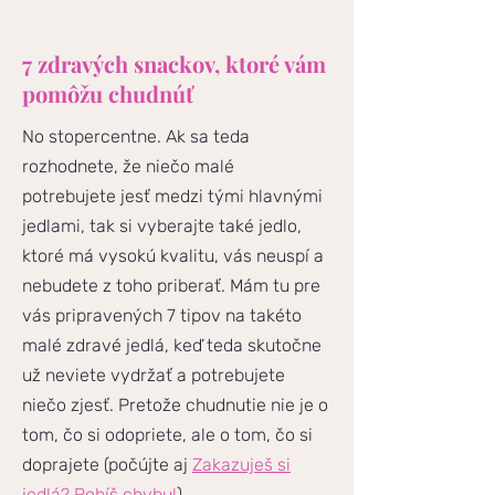
7 zdravých snackov, ktoré vám
pomôžu chudnúť
No stopercentne. Ak sa teda
rozhodnete, že niečo malé
potrebujete jesť medzi tými hlavnými
jedlami, tak si vyberajte také jedlo,
ktoré má vysokú kvalitu, vás neuspí a
nebudete z toho priberať. Mám tu pre
vás pripravených 7 tipov na takéto
malé zdravé jedlá, keď teda skutočne
už neviete vydržať a potrebujete
niečo zjesť. Pretože chudnutie nie je o
tom, čo si odopriete, ale o tom, čo si
doprajete (počújte aj
Zakazuješ si
jedlá? Robíš chybu!
).