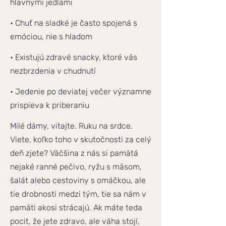
hlavnými jedlami
• Chuť na sladké je často spojená s
emóciou, nie s hladom
• Existujú zdravé snacky, ktoré vás
nezbrzdenia v chudnutí
• Jedenie po deviatej večer významne
prispieva k priberaniu
Milé dámy, vitajte. Ruku na srdce.
Viete, koľko toho v skutočnosti za celý
deň zjete? Väčšina z nás si pamätá
nejaké ranné pečivo, ryžu s mäsom,
šalát alebo cestoviny s omáčkou, ale
tie drobnosti medzi tým, tie sa nám v
pamäti akosi strácajú. Ak máte teda
pocit, že jete zdravo, ale váha stojí,