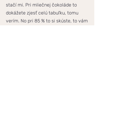
stačí mi. Pri mliečnej čokoláde to
dokážete zjesť celú tabuľku, tomu
verím. No pri 85 % to si skúste, to vám
určite budú stačiť dva štvorčeky.
Olivy alebo kvašáky.
Olivy tie vieme,
že sú zdravé, dodajú telu zdravé tuky,
zasýtia chuť na slané. A
fermentované kvašáky tie sú v tom
dobré, že kŕmia tie pravé dobré
baktérie.
Pravidlo deviatej hodiny večer
No a mám tu pre vás aj malý ťahák,
nezabudnite na jedno kľúčové
pravidlo. Jedenie po deviatej hodine