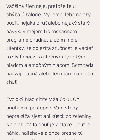
Väčšina žien neje, pretože telu
chýbajú kalórie. My jeme, lebo nejaký
pocit, nejaká chuť alebo nejaký starý
návyk. V mojom trojmesačnom
programe chudnutia učím moje
klientky, že dôležitá zručnosť je vedieť
rozlíšiť medzi skutočným fyzickým
hladom a emočným hladom. Som teda
naozaj hladná alebo len mám na niečo
chuť.
Fyzický hlad cítite v žalúdku. On
prichádza postupne. Vám vtedy
neprekáža zjesť ani kúsok zo zeleniny.
No a chuť? Tá chuť je v hlave. Chuť je
náhla, naliehavá a chce presne tú