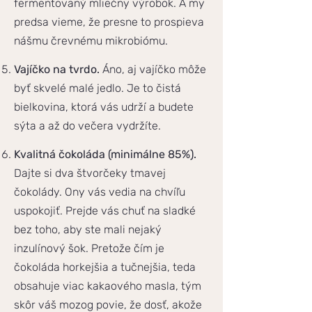
fermentovaný mliečny výrobok. A my
predsa vieme, že presne to prospieva
nášmu črevnému mikrobiómu.
Vajíčko na tvrdo.
Áno, aj vajíčko môže
byť skvelé malé jedlo. Je to čistá
bielkovina, ktorá vás udrží a budete
sýta a až do večera vydržíte.
Kvalitná čokoláda (minimálne 85%).
Dajte si dva štvorčeky tmavej
čokolády. Ony vás vedia na chvíľu
uspokojiť. Prejde vás chuť na sladké
bez toho, aby ste mali nejaký
inzulínový šok. Pretože čím je
čokoláda horkejšia a tučnejšia, teda
obsahuje viac kakaového masla, tým
skôr váš mozog povie, že dosť, akože