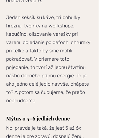
obeda a večere.
Jeden keksík ku káve, tri bobuľky
hrozna, tyčinky na workshope,
kapučíno, olizovanie varešky pri
varení, dojedanie po deťoch, chrumky
pri telke a takto by sme mohli
pokračovať. V priemere toto
pojedanie, to tvorí až jednu štvrtinu
nášho denného príjmu energie. To je
ako jedno celé jedlo navyše, chápete
to? A potom sa čudujeme, že prečo
nechudneme.
Mýtus o 5–6 jedlách denne
No, pravda je taká, že jesť 5 až 6x
denne je pre zdravú, dospelú ženu,