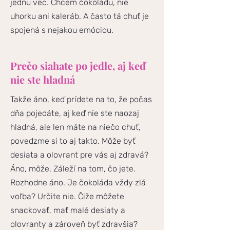
jednu vec. Chcem čokoládu, nie
uhorku ani kaleráb. A často tá chuť je
spojená s nejakou emóciou.
Prečo siahate po jedle, aj keď
nie ste hladná
Takže áno, keď prídete na to, že počas
dňa pojedáte, aj keď nie ste naozaj
hladná, ale len máte na niečo chuť,
povedzme si to aj takto. Môže byť
desiata a olovrant pre vás aj zdravá?
Áno, môže. Záleží na tom, čo jete.
Rozhodne áno. Je čokoláda vždy zlá
voľba? Určite nie. Čiže môžete
snackovať, mať malé desiaty a
olovranty a zároveň byť zdravšia?