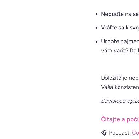
Nebuďte na se
Vráťte sa k s
Urobte najmen
vám variť? Daj
Dôležité je nepr
Vaša konzisten
Súvisiaca epiz
Čítajte a poč
🎧 Podcast:
Čo