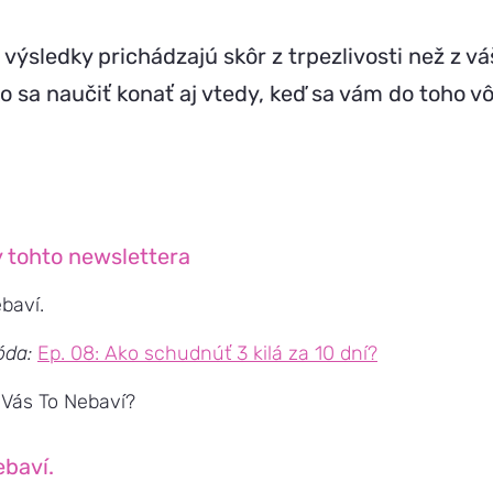
o výsledky prichádzajú skôr z trpezlivosti než z v
o sa naučiť konať aj vtedy, keď sa vám do toho v
 tohto newslettera
baví.
óda:
Ep. 08: Ako schudnúť 3 kilá za 10 dní?
ď Vás To Nebaví?
ebaví.