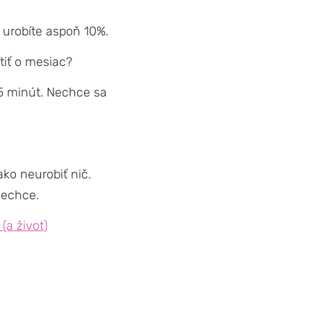
 urobíte aspoň 10%.
tiť o mesiac?
5 minút. Nechce sa
 ako neurobiť nič.
nechce.
(a život)