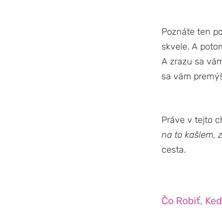
Poznáte ten po
skvele. A poto
A zrazu sa vám
sa vám premýšľ
Práve v tejto c
na to kašlem, 
cesta.
Čo Robiť, Ke