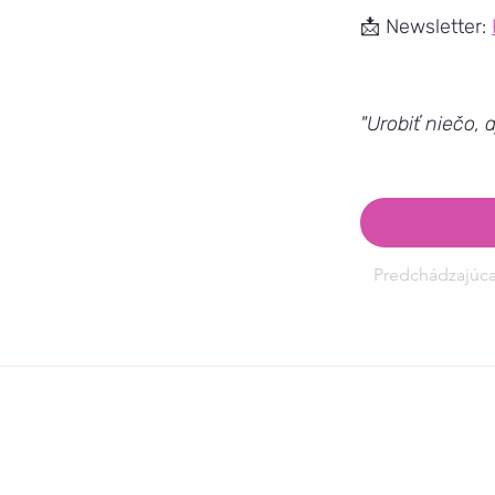
📩 Newsletter:
"Urobiť niečo, a
Predchádzajúc
Nedeľná MINI pau