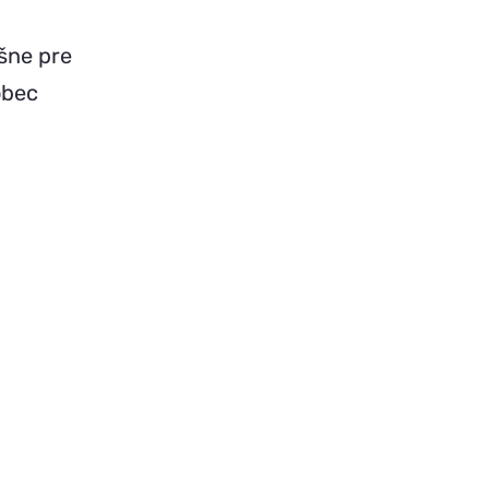
ášne pre
ôbec