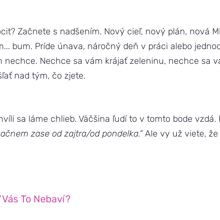
cit? Začnete s nadšením. Nový cieľ, nový plán, nová Mir
m... bum. Príde únava, náročný deň v práci alebo jedno
 nechce. Nechce sa vám krájať zeleninu, nechce sa v
ať nad tým, čo zjete.
hvíli sa láme chlieb. Väčšina ľudí to v tomto bode vzdá.
začnem zase od zajtra/od pondelka.“
Ale vy už viete, že
ď Vás To Nebaví?