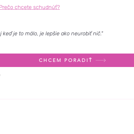
Prečo chcete schudnúť?
j keď je to málo, je lepšie ako neurobiť nič."
CHCEM PORADIŤ
a
za