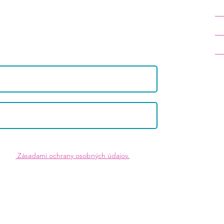
wsletter pre ženy 40+. Inšpirácie ako
Ko
ednoducho nepribrať. Prihláste sa na
Oc
Ob
beriem na vedomie, že organizácia INSPIRED s.r.o.
de so
Zásadami ochrany osobných údajov.