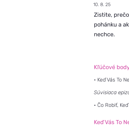
10. 8. 25
Zistite, preč
pohánku a ak
nechce.
Kľúčové body
• Keď Vás To Ne
Súvisiaca epiz
• Čo Robiť, Ke
Keď Vás To N