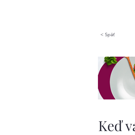
< Späť
Keď v