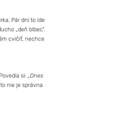
ka. Pár dní to ide
ducho „deň blbec“.
ám cvičiť, nechce
 Povedia si:
„Dnes
 to nie je správna