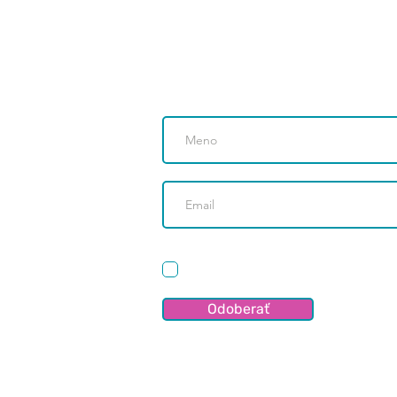
Chcete žiť zdravšie a dlhšie? Ne
schudnúť, udržať si váhu alebo j
odber!
Súhlasím s odberom newslettera a 
spracúva moje osobné údaje v súla
Odoberať