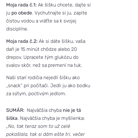
Moja rada č.1:
Ak šišku chcete, dajte si
ju
po obede
. Vychutnajte si ju, zapite
čistou vodou a vráťte sa k svojej
disciplíne.
Moja rada č.2:
Ak si dáte šišku, vaša
daň je 15 minút chôdze alebo 20
drepov. Upracete tým glukózu do
svalov skôr, než sa premení na tuk.
Naši starí rodičia nejedli šišku ako
„snack“ pri počítači. Jedli ju ako bodku
za sýtym, poctivým jedlom.
SUMÁR:
Najväčšia chyba
nie je tá
šiška
. Najväčšia chyba je myšlienka:
„No, tak teraz som to už celé
pokašlala, tak si dám ešte tri, večer