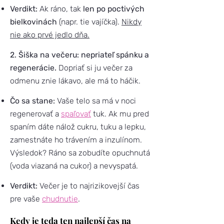
Verdikt:
Ak ráno, tak
len po poctivých
bielkovinách
(napr. tie vajíčka).
Nikdy
nie ako prvé jedlo dňa.
2. Šiška na večeru: nepriateľ spánku a
regenerácie.
Dopriať si ju večer za
odmenu znie lákavo, ale má to háčik.
Čo sa stane:
Vaše telo sa má v noci
regenerovať a
spaľovať
tuk. Ak mu pred
spaním dáte nálož cukru, tuku a lepku,
zamestnáte ho trávením a inzulínom.
Výsledok? Ráno sa zobudíte opuchnutá
(voda viazaná na cukor) a nevyspatá.
Verdikt:
Večer je to najrizikovejší čas
pre vaše
chudnutie
.
Kedy je teda ten najlepší čas na