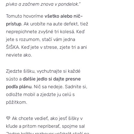
pivko a začnem znova v pondelok.“
Tomuto hovoríme
všetko alebo nič-
prístup
. Ak urobíte na aute defekt, tiež
neprepichnete zvyšné tri kolesá. Keď
jete s rozumom, stačí vám jedna
ŠIŠKA. Keď jete v strese, zjete tri a ani
neviete ako.
Zjedzte šišku, vychutnajte si každé
sústo a
ďalšie jedlo si dajte presne
podľa plánu
. Nič sa nedeje. Sadnite si,
odložte mobil a zjedzte ju celú s
pôžitkom.
💛 Ak chcete vedieť, ako jesť šišky v
kľude a pritom nepriberať, spojme sa!
Jeden krátky rozhovor veľakrát stačí na