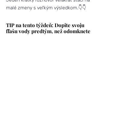
malé zmeny s veľkým výsledkom.👇👇
TIP na tento týždeň: Dopite svoju
fľašu vody predtým, než odomknete
dvere domova.
Pitie vody je váš
najjednoduchší
pôst.
Vyplaví toxíny, upokojí falošný hlad a
pomôže vám prísť domov s kľudnou
hlavou. Hydratovaná žena nerobí nálety
na špajzu.
Čítajte a počúvajte ďalej
🎧 Podcast:
Ako si dať šišku a
nezblázniť sa z toho
📩 Newsletter:
PREJEDLI ste sa, a čo