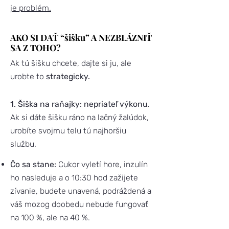
je problém.
AKO SI DAŤ “šišku” A NEZBLÁZNIŤ
SA Z TOHO?
Ak tú šišku chcete, dajte si ju, ale
urobte to
strategicky.
1. Šiška na raňajky: nepriateľ výkonu.
Ak si dáte šišku ráno na lačný žalúdok,
urobíte svojmu telu tú najhoršiu
službu.
Čo sa stane:
Cukor vyletí hore, inzulín
ho nasleduje a o 10:30 hod zažijete
zívanie, budete unavená, podráždená a
váš mozog doobedu nebude fungovať
na 100 %, ale na 40 %.