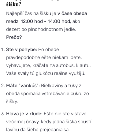
šišku?
Najlepší čas na šišku je
v čase obeda
medzi 12:00 hod - 14:00 hod,
ako
dezert po plnohodnotnom jedle.
Prečo?
Ste v pohybe:
Po obede
pravdepodobne ešte niekam idete,
vybavujete, kráčate na autobus, k autu.
Vaše svaly tú glukózu reálne využijú.
Máte "vankúš":
Bielkoviny a tuky z
obeda spomalia vstrebávanie cukru zo
šišky.
Hlava je v kľude:
Ešte nie ste v stave
večernej únavy, kedy jedna šiška spustí
lavínu ďalšieho prejedania sa.