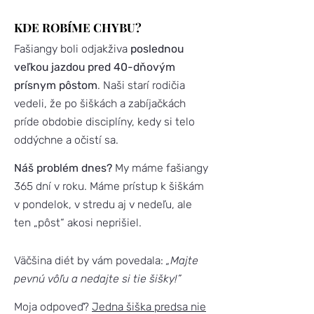
KDE ROBÍME CHYBU?
Fašiangy boli odjakživa
poslednou
veľkou jazdou pred 40-dňovým
prísnym pôstom
. Naši starí rodičia
vedeli, že po šiškách a zabíjačkách
príde obdobie disciplíny, kedy si telo
oddýchne a očistí sa.
Náš problém dnes?
My máme fašiangy
365 dní v roku. Máme prístup k šiškám
v pondelok, v stredu aj v nedeľu, ale
ten „pôst“ akosi neprišiel.
Väčšina diét by vám povedala:
„Majte
pevnú vôľu a nedajte si tie šišky!”
Moja odpoveď?
Jedna šiška predsa nie