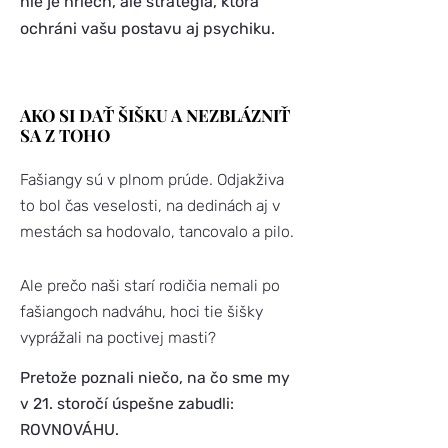
nie je hriech, ale stratégia, ktorá
ochráni vašu postavu aj psychiku.
AKO SI DAŤ ŠIŠKU A NEZBLÁZNIŤ
SA Z TOHO
Fašiangy sú v plnom prúde. Odjakživa
to bol čas veselosti, na dedinách aj v
mestách sa hodovalo, tancovalo a pilo.
Ale prečo naši starí rodičia nemali po
fašiangoch nadváhu, hoci tie šišky
vyprážali na poctivej masti?
Pretože poznali niečo, na čo sme my
v 21. storočí úspešne zabudli:
ROVNOVÁHU.