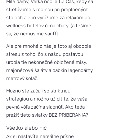
Milé dámy, Veľká noc je tu! Čas, kedy sa
stretávame s rodinou pri preplnených
stoloch alebo vyrážame za relaxom do
wellness hotelov či na chaty. (a tešíme
sa, že nemusíme variť!)
Ale pre mnohé z nás je toto aj obdobie
stresu z toho, čo s našou postavou
urobia tie nekonečné obložené misy,
majonézové šaláty a babkin legendárny
metrový koláč.
Možno ste začali so striktnou
stratégiou a možno už cítite, že vaša
pevná vôľa začína slabnúť. Ako teda
prežiť tieto sviatky BEZ PRIBERANIA?
Všetko alebo nič
Ak si nastavíte nereálne prísne