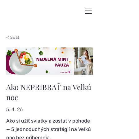
< Späť
Ako NEPRIBRAŤ na Veľkú
noc
5. 4. 26
Ako si užiť sviatky a zostať v pohode
— 5 jednoduchých stratégií na Veľkú
noc bez priberania.