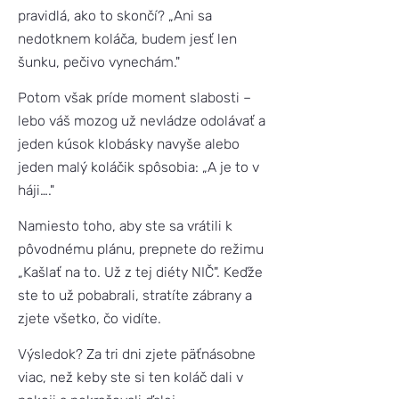
pravidlá, ako to skončí? „Ani sa
nedotknem koláča, budem jesť len
šunku, pečivo vynechám."
Potom však príde moment slabosti –
lebo váš mozog už nevládze odolávať a
jeden kúsok klobásky navyše alebo
jeden malý koláčik spôsobia: „A je to v
háji…."
Namiesto toho, aby ste sa vrátili k
pôvodnému plánu, prepnete do režimu
„Kašlať na to. Už z tej diéty NIČ". Keďže
ste to už pobabrali, stratíte zábrany a
zjete všetko, čo vidíte.
Výsledok? Za tri dni zjete päťnásobne
viac, než keby ste si ten koláč dali v