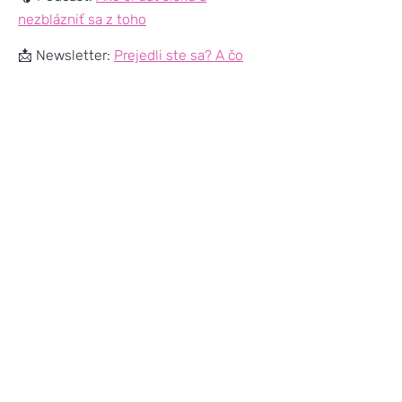
nezblázniť sa z toho
📩 Newsletter:
Prejedli ste sa? A čo
teraz?
Chcete systém, ktorý funguje?
Dohodnite si bezplatnú konzultáciu
a
začnite chudnúť hlavou.
Súvisiaca epizóda:
Ep. 18: Prečo
novoročné predsavzatia nevydržia
január?
Čítajte a počúvajte ďalej
Ep. 08: Ako schudnúť 3 kilá za 10 dní?
Ep. 27: Najjednoduchší nástroj na
chudnutie sa volá…