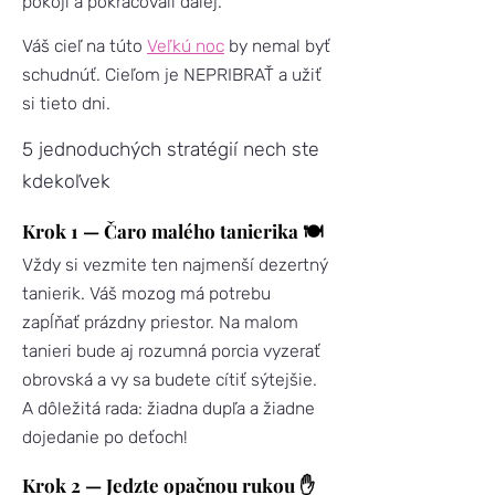
pokoji a pokračovali ďalej.
Váš cieľ na túto
Veľkú noc
by nemal byť
schudnúť. Cieľom je NEPRIBRAŤ a užiť
si tieto dni.
5 jednoduchých stratégií nech ste
kdekoľvek
Krok 1 — Čaro malého tanierika 🍽️
Vždy si vezmite ten najmenší dezertný
tanierik. Váš mozog má potrebu
zapĺňať prázdny priestor. Na malom
tanieri bude aj rozumná porcia vyzerať
obrovská a vy sa budete cítiť sýtejšie.
A dôležitá rada: žiadna dupľa a žiadne
dojedanie po deťoch!
Krok 2 — Jedzte opačnou rukou ✋