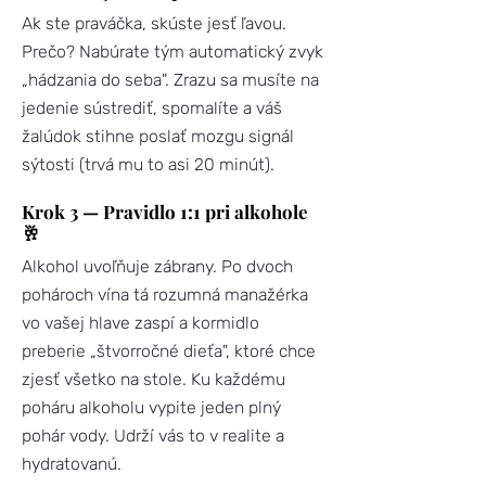
Ak ste praváčka, skúste jesť ľavou.
Prečo? Nabúrate tým automatický zvyk
„hádzania do seba". Zrazu sa musíte na
jedenie sústrediť, spomalíte a váš
žalúdok stihne poslať mozgu signál
sýtosti (trvá mu to asi 20 minút).
Krok 3 — Pravidlo 1:1 pri alkohole
🥂
Alkohol uvoľňuje zábrany. Po dvoch
pohároch vína tá rozumná manažérka
vo vašej hlave zaspí a kormidlo
preberie „štvorročné dieťa", ktoré chce
zjesť všetko na stole. Ku každému
poháru alkoholu vypite jeden plný
pohár vody. Udrží vás to v realite a
hydratovanú.