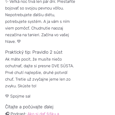
✨ Veľká noc trvá len pár dní. Prestaňte
bojovať so svojou pevnou vôľou.
Nepotrebujete ďalšiu diétu,
potrebujete systém. A ja vám s ním
viem pomôcť. Chudnutie naozaj
nezačína na tanieri. Začína vo vašej
hlave. 💛
Praktický tip: Pravidlo 2 súst
Ak máte pocit, že musíte niečo
ochutnať, dajte si presne DVE SÚSTA.
Prvé chutí najlepšie, druhé potvrdí
chuť. Tretie už zvyčajne jeme len zo
zvyku. Skúste to!
💛 Spojme sa!
Čítajte a počúvajte ďalej
🎧 Podcast:
Ako si dať šišku a