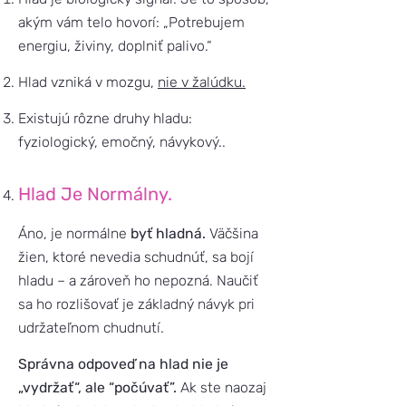
akým vám telo hovorí: „Potrebujem
energiu, živiny, doplniť palivo.“
Hlad vzniká v mozgu,
nie v žalúdku.
Existujú rôzne druhy hladu:
fyziologický, emočný, návykový..
Hlad Je Normálny.
Áno, je normálne
byť hladná.
Väčšina
žien, ktoré nevedia schudnúť, sa bojí
hladu – a zároveň ho nepozná. Naučiť
sa ho rozlišovať je základný návyk pri
udržateľnom chudnutí.
Správna odpoveď na hlad nie je
„vydržať“, ale “počúvať”.
Ak ste naozaj