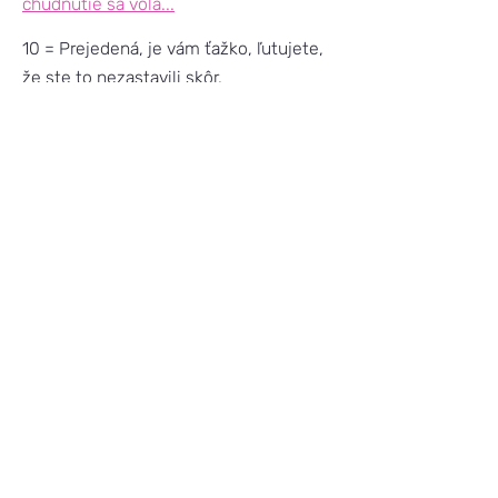
chudnutie sa volá...
10 = Prejedená, je vám ťažko, ľutujete,
že ste to nezastavili skôr.
Ideál? Začať jesť na 3–4 (cítite jemný
hlad) a prestať jesť na 6–7 (ste
príjemne sýta, ale nie plná na
prasknutie).
Hodnotenie hladu pred
každým jedlom je jednoduchý návyk,
ktorý môže zmeniť naozaj veľa
..
Nehovoríme o diétach. Hovoríme o
počúvaní svojho tela.
Nezáväzná konzultácia
Predchádzajúca