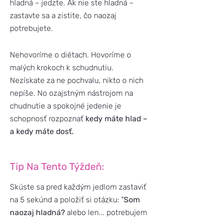
hladná – jedzte. Ak nie ste hladná –
zastavte sa a zistite, čo naozaj
potrebujete.
Nehovoríme o diétach. Hovoríme o
malých krokoch k schudnutiu.
Nezískate za ne pochvalu, nikto o nich
nepíše. No ozajstným nástrojom na
chudnutie a spokojné jedenie je
schopnosť rozpoznať
kedy máte hlad –
a kedy máte dosť.
Tip Na Tento Týždeň:
Skúste sa pred každým jedlom zastaviť
na 5 sekúnd a položiť si otázku: "
Som
naozaj hladná?
alebo len... potrebujem