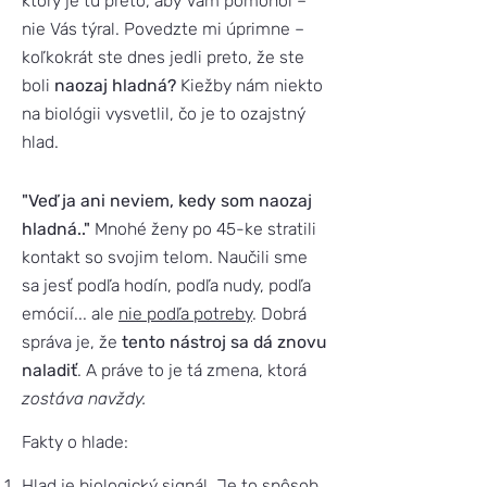
ktorý je tu preto, aby Vám pomohol –
nie Vás týral. Povedzte mi úprimne –
koľkokrát ste dnes jedli preto, že ste
boli
naozaj hladná?
Kiežby nám niekto
na biológii vysvetlil, čo je to ozajstný
hlad.
"Veď ja ani neviem, kedy som naozaj
hladná.."
Mnohé ženy po 45-ke stratili
kontakt so svojim telom. Naučili sme
sa jesť podľa hodín, podľa nudy, podľa
emócií... ale
nie podľa potreby
. Dobrá
správa je, že
tento nástroj sa dá znovu
naladiť
. A práve to je tá zmena, ktorá
zostáva navždy.
Fakty o hlade:
Hlad je biologický signál. Je to spôsob,