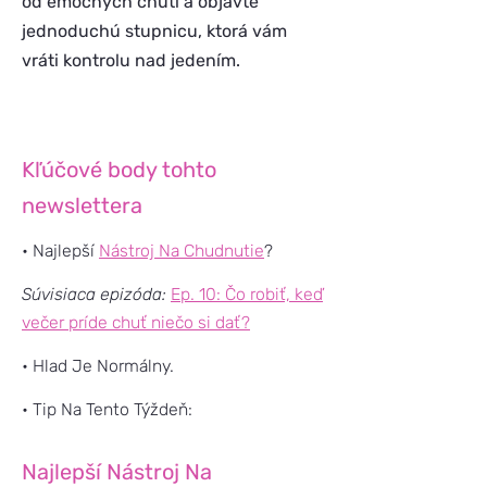
od emočných chutí a objavte
jednoduchú stupnicu, ktorá vám
vráti kontrolu nad jedením.
Kľúčové body tohto
newslettera
• Najlepší
Nástroj Na Chudnutie
?
Súvisiaca epizóda:
Ep. 10: Čo robiť, keď
večer príde chuť niečo si dať?
• Hlad Je Normálny.
• Tip Na Tento Týždeň:
Najlepší Nástroj Na