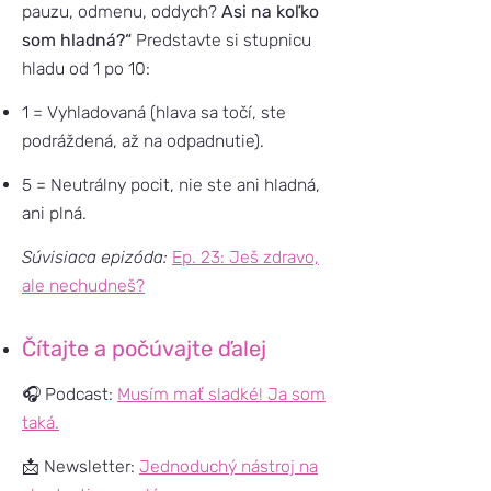
pauzu, odmenu, oddych?
Asi na koľko
som hladná?“
Predstavte si stupnicu
hladu od 1 po 10:
1 = Vyhladovaná (hlava sa točí, ste
podráždená, až na odpadnutie).
5 = Neutrálny pocit, nie ste ani hladná,
ani plná.
Súvisiaca epizóda:
Ep. 23: Ješ zdravo,
ale nechudneš?
Čítajte a počúvajte ďalej
🎧 Podcast:
Musím mať sladké! Ja som
taká.
📩 Newsletter:
Jednoduchý nástroj na