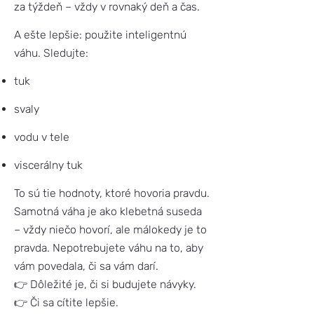
za týždeň – vždy v rovnaký deň a čas.
A ešte lepšie: použite inteligentnú
váhu. Sledujte:
tuk
svaly
vodu v tele
viscerálny tuk
To sú tie hodnoty, ktoré hovoria pravdu.
Samotná váha je ako klebetná suseda
– vždy niečo hovorí, ale málokedy je to
pravda. Nepotrebujete váhu na to, aby
vám povedala, či sa vám darí.
👉 Dôležité je, či si budujete návyky.
👉 Či sa cítite lepšie.