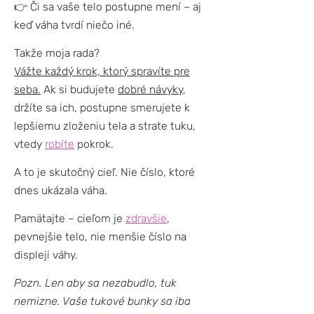
👉 Či sa vaše telo postupne mení – aj
keď váha tvrdí niečo iné.
Takže moja rada?
Vážte každý krok, ktorý spravíte pre
seba.
Ak si budujete
dobré návyky
,
držíte sa ich, postupne smerujete k
lepšiemu zloženiu tela a strate tuku,
vtedy
robíte
pokrok.
A to je skutočný cieľ. Nie číslo, ktoré
dnes ukázala váha.
Pamätajte – cieľom je
zdravšie
,
pevnejšie telo, nie menšie číslo na
displeji váhy.
Pozn. Len aby sa nezabudlo, tuk
nemizne. Vaše tukové bunky sa iba