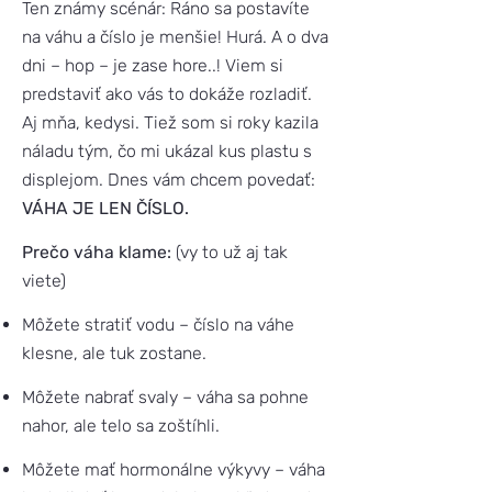
Ten známy scénár: Ráno sa postavíte
na váhu a číslo je menšie! Hurá. A o dva
dni – hop – je zase hore..! Viem si
predstaviť ako vás to dokáže rozladiť.
Aj mňa, kedysi. Tiež som si roky kazila
náladu tým, čo mi ukázal kus plastu s
displejom. Dnes vám chcem povedať:
VÁHA JE LEN ČÍSLO.
Prečo váha klame:
(vy to už aj tak
viete)
Môžete stratiť vodu – číslo na váhe
klesne, ale tuk zostane.
Môžete nabrať svaly – váha sa pohne
nahor, ale telo sa zoštíhli.
Môžete mať hormonálne výkyvy – váha