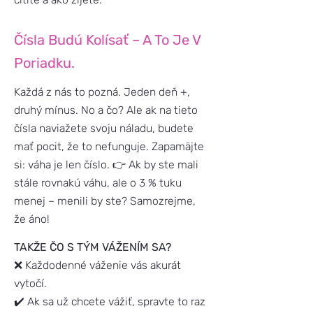
Čísla Budú Kolísať – A To Je V
Poriadku.
Každá z nás to pozná. Jeden deň +,
druhý mínus. No a čo? Ale ak na tieto
čísla naviažete svoju náladu, budete
mať pocit, že to nefunguje. Zapamäjte
si: váha je len číslo. 👉 Ak by ste mali
stále rovnakú váhu, ale o 3 % tuku
menej – menili by ste?
Samozrejme,
že áno!
TAKŽE ČO S TÝM VÁŽENÍM SA?
❌ Každodenné váženie vás akurát
vytočí.
✔️ Ak sa už chcete vážiť, spravte to raz