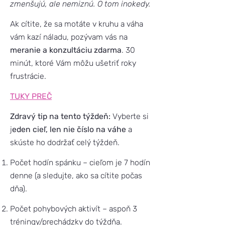
zmenšujú, ale nemiznú. O tom inokedy.
Ak cítite, že sa motáte v kruhu a váha
vám kazí náladu, pozývam vás na
meranie a konzultáciu zdarma
. 30
minút, ktoré Vám môžu ušetriť roky
frustrácie.
TUKY PREČ
Zdravý tip na tento týždeň:
Vyberte si
j
eden cieľ, len nie číslo na váhe
a
skúste ho dodržať celý týždeň.
Počet hodín spánku – cieľom je 7 hodín
denne (a sledujte, ako sa cítite počas
dňa).
Počet pohybových aktivít – aspoň 3
tréningy/prechádzky do týždňa.