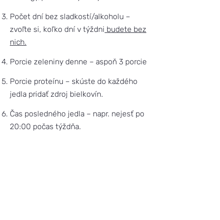
Počet dní bez sladkostí/alkoholu –
zvoľte si, koľko dní v týždni
budete bez
nich.
Porcie zeleniny denne – aspoň 3 porcie
Porcie proteínu – skúste do každého
jedla pridať zdroj bielkovín.
Čas posledného jedla – napr. nejesť po
20:00 počas týždňa.
Dodržte váš cieľ
aspoň týždeň, Ideálne
aj celý mesiac
. Tak uvidíte skutočný
progres.
Návyky sa dajú prepísať — presne to
robíme v
mindset-program SMART
.