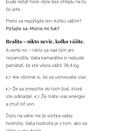
bude lietať hore-dole bez ohľadu na to,
čo jete.
Preto sa nepýtajte len: Koľko vážim?
Pýtajte sa: Mizne mi tuk?
Realita – nikto nevie, koľko vážite.
A verte mi – nikto sa nad tým ani
nezamýšľa. Vaša kamarátka si nebude
pamätať, že ste včera vážili 78,4 kg.
👉 Ale všimne si, že sa usmievate viac.
👉 Že sa zmestíte do tých šiat, ktoré
ste odkladali.
👉 Že máte viac energie
a chuť ísť von.
Číslo na váhe nie je vizitka vašej
hodnoty. Vaša hodnota je v tom, ako sa
cítite a ako žijete.