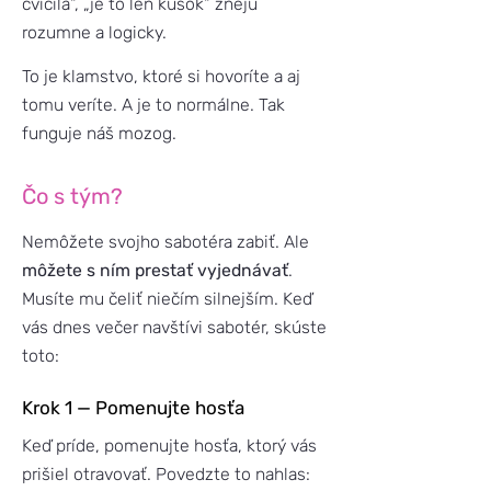
cvičila“, „je to len kúsok“ znejú
rozumne a logicky.
To je klamstvo, ktoré si hovoríte a aj
tomu veríte. A je to normálne. Tak
funguje náš mozog.
Čo s tým?
Nemôžete svojho sabotéra zabiť. Ale
môžete s ním prestať vyjednávať
.
Musíte mu čeliť niečím silnejším. Keď
vás dnes večer navštívi sabotér, skúste
toto:
Krok 1 — Pomenujte hosťa
Keď príde, pomenujte hosťa, ktorý vás
prišiel otravovať. Povedzte to nahlas: