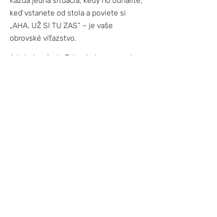
Každá jedna situácia, kedy ho odhalíte,
keď vstanete od stola a poviete si
„AHA, UŽ SI TU ZAS“ – je vaše
obrovské víťazstvo.
A toto je návyk. Toto nie je o pevnej
vôli, tá je večer dávno unavená a spí.
Preto potrebujete pri chudnutí
systém
návykov, nie ďalšiu diétu, nie
pevnejšiu vôľu
. Presne to spolu
nastavujeme v
dlhodobom mindset-
programe SMART
.
Ak chcete vedieť, ako zvládať svojho
vnútorného sabotéra, rezervujte si u
mňa
prvú konzultáciu zdarma
. Spolu
zistíme, kde vás tento hlas brzí najviac
a čo potrebujete nastaviť, aby ste
večer vyhrali.