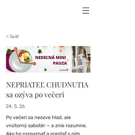
< Späť
NEPRIATEĽ CHUDNUTIA
sa ozýva po večeri
24. 5. 26
Po večeri sa neozve hlad, ale
vnútorný sabotér — a znie rozumne.
Ako ho rozpoznať a prestať s ním