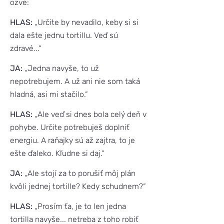
ozve:
HLAS:
„Určite by nevadilo, keby si si
dala ešte jednu tortillu. Veď sú
zdravé...“
JA:
„Jedna navyše, to už
nepotrebujem. A už ani nie som taká
hladná, asi mi stačilo.“
HLAS:
„Ale veď si dnes bola celý deň v
pohybe. Určite potrebuješ doplniť
energiu. A raňajky sú až zajtra, to je
ešte ďaleko. Kľudne si daj.“
JA:
„Ale stojí za to porušiť môj plán
kvôli jednej tortille? Kedy schudnem?“
HLAS:
„Prosím ťa, je to len jedna
tortilla navyše... netreba z toho robiť