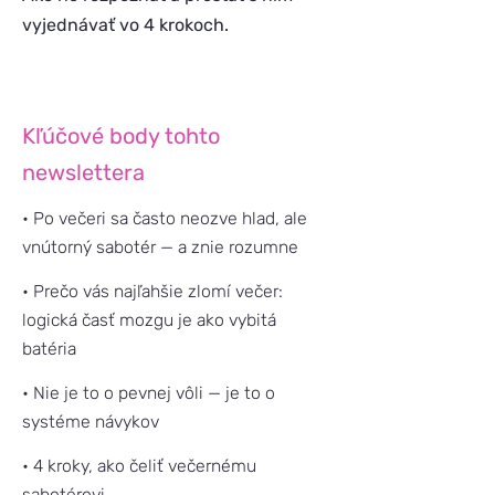
vyjednávať vo 4 krokoch.
Kľúčové body tohto
newslettera
• Po večeri sa často neozve hlad, ale
vnútorný sabotér — a znie rozumne
• Prečo vás najľahšie zlomí večer:
logická časť mozgu je ako vybitá
batéria
• Nie je to o pevnej vôli — je to o
systéme návykov
• 4 kroky, ako čeliť večernému
sabotérovi