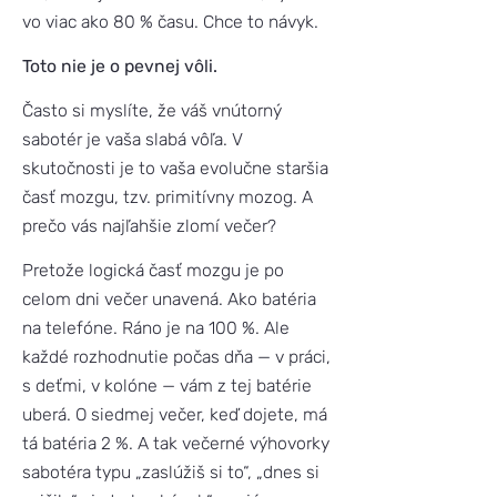
vo viac ako 80 % času. Chce to návyk.
Toto nie je o pevnej vôli.
Často si myslíte, že váš vnútorný
sabotér je vaša slabá vôľa. V
skutočnosti je to vaša evolučne staršia
časť mozgu, tzv. primitívny mozog. A
prečo vás najľahšie zlomí večer?
Pretože logická časť mozgu je po
celom dni večer unavená. Ako batéria
na telefóne. Ráno je na 100 %. Ale
každé rozhodnutie počas dňa — v práci,
s deťmi, v kolóne — vám z tej batérie
uberá. O siedmej večer, keď dojete, má
tá batéria 2 %. A tak večerné výhovorky
sabotéra typu „zaslúžiš si to“, „dnes si