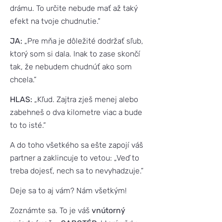
drámu. To určite nebude mať až taký
efekt na tvoje chudnutie.“
JA:
„Pre mňa je dôležité dodržať sľub,
ktorý som si dala. Inak to zase skončí
tak, že nebudem chudnúť ako som
chcela.“
HLAS:
„Kľud. Zajtra zješ menej alebo
zabehneš o dva kilometre viac a bude
to to isté.“
A do toho všetkého sa ešte zapojí váš
partner a zaklincuje to vetou: „Veď to
treba dojesť, nech sa to nevyhadzuje.“
Deje sa to aj vám? Nám všetkým!
Zoznámte sa. To je váš
vnútorný