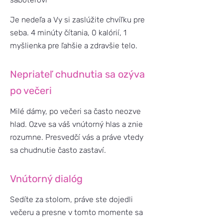
Je nedeľa a Vy si zaslúžite chvíľku pre
seba. 4 minúty čítania, 0 kalórií, 1
myšlienka pre ľahšie a zdravšie telo.
Nepriateľ chudnutia sa ozýva
po večeri
Milé dámy, po večeri sa často neozve
hlad. Ozve sa váš vnútorný hlas a znie
rozumne. Presvedčí vás a práve vtedy
sa chudnutie často zastaví.
Vnútorný dialóg
Sedíte za stolom, práve ste dojedli
večeru a presne v tomto momente sa