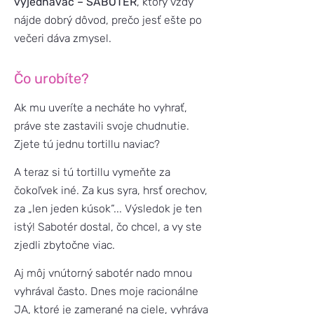
vyjednávač – SABOTÉR
, ktorý vždy
nájde dobrý dôvod, prečo jesť ešte po
večeri dáva zmysel.
Čo urobíte?
Ak mu uveríte a necháte ho vyhrať,
práve ste zastavili svoje chudnutie.
Zjete tú jednu tortillu naviac?
A teraz si tú tortillu vymeňte za
čokoľvek iné. Za kus syra, hrsť orechov,
za „len jeden kúsok“... Výsledok je ten
istý! Sabotér dostal, čo chcel, a vy ste
zjedli zbytočne viac.
Aj môj vnútorný sabotér nado mnou
vyhrával často. Dnes moje racionálne
JA, ktoré je zamerané na ciele, vyhráva