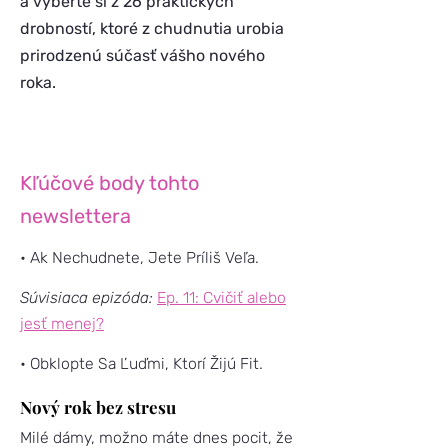
a vyberte si z 26 praktických
drobností, ktoré z chudnutia urobia
prirodzenú súčasť vášho nového
roka.
Kľúčové body tohto
newslettera
• Ak Nechudnete, Jete Príliš Veľa.
Súvisiaca epizóda:
Ep. 11: Cvičiť alebo
jesť menej?
• Obklopte Sa Ľuďmi, Ktorí Žijú Fit.
Nový rok bez stresu
Milé dámy, možno máte dnes pocit, že