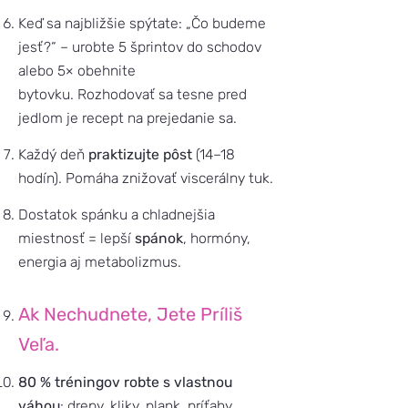
Keď sa najbližšie spýtate: „Čo budeme
jesť?“ – urobte 5 šprintov do schodov
alebo 5× obehnite
bytovku. Rozhodovať sa tesne pred
jedlom je recept na prejedanie sa.
Každý deň
praktizujte pôst
(14–18
hodín). Pomáha znižovať viscerálny tuk.
Dostatok spánku a chladnejšia
miestnosť = lepší
spánok
, hormóny,
energia aj metabolizmus.
Ak Nechudnete, Jete Príliš
Veľa.
80 % tréningov robte s vlastnou
váhou
: drepy, kliky, plank, príťahy.