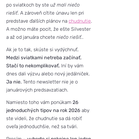
po sviatkoch by ste
už mali niečo
riešiť
. A zároveň cítite únavu len pri
predstave ďalších plánov na
chudnutie
.
A možno máte pocit, že ešte Silvester
a až od januára chcete
niečo riešiť..
Ak je to tak, skúste si vydýchnuť.
Medzi sviatkami netreba začínať.
Stačí to nekomplikovať.
Iní by vám
dnes dali výzvu alebo nový jedálniček.
Ja nie.
Tento newsletter nie je o
januárových predsavzatiach.
Namiesto toho vám ponúkam
26
jednoduchých tipov na rok 2026
aby
ste videli, že chudnutie sa dá robiť
oveľa jednoduchšie, než sa tvári.
Prosím –
vyberte si pokojne len jeden