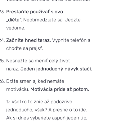
Prestaňte používať slovo
„diéta“.
Neobmedzujte sa. Jedzte
vedome.
Začnite hneď teraz.
Vypnite telefón a
choďte sa prejsť.
Nesnažte sa meniť celý život
naraz.
Jeden jednoduchý návyk stačí.
Držte smer, aj keď nemáte
motiváciu.
Motivácia príde až potom.
✨ Všetko to znie až podozrivo
jednoducho, však? A presne o to ide.
Ak si dnes vyberiete aspoň jeden tip,
urobili ste presne to, čo stačí.
Iní to komplikujú. JA nie.