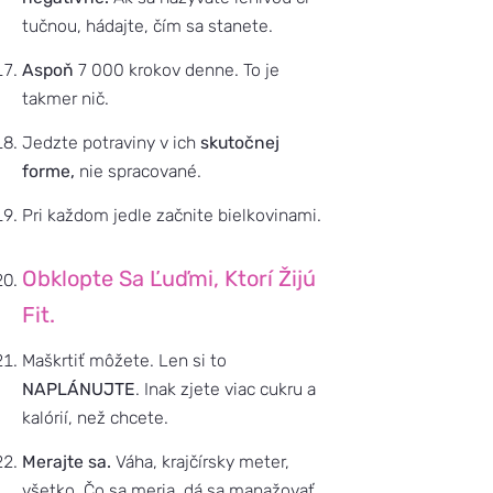
tučnou, hádajte, čím sa stanete.
Aspoň
7 000 krokov denne. To je
takmer nič.
Jedzte potraviny v ich
skutočnej
forme,
nie spracované.
Pri každom jedle začnite bielkovinami.
Obklopte Sa Ľuďmi, Ktorí Žijú
Fit.
Maškrtiť môžete. Len si to
NAPLÁNUJTE
. Inak zjete viac cukru a
kalórií, než chcete.
Merajte sa.
Váha, krajčírsky meter,
všetko. Čo sa meria, dá sa manažovať.