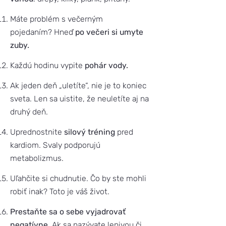
Máte problém s večerným
pojedaním? Hneď
po večeri si umyte
zuby.
Každú hodinu vypite
pohár vody.
Ak jeden deň „uletíte“, nie je to koniec
sveta. Len sa uistite, že neuletíte aj na
druhý deň.
Uprednostnite
silový tréning
pred
kardiom. Svaly podporujú
metabolizmus.
Uľahčite si chudnutie. Čo by ste mohli
robiť inak? Toto je váš život.
Prestaňte sa o sebe vyjadrovať
negatívne.
Ak sa nazývate lenivou či