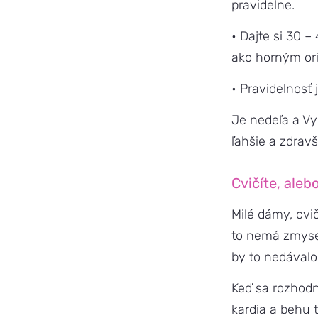
pravidelne.
• Dajte si 30 
ako horným or
• Pravidelnosť 
Je nedeľa a Vy 
ľahšie a zdravši
Cvičíte, aleb
Milé dámy, cvič
to nemá zmysel
by to nedával
Keď sa rozhodn
kardia a behu 