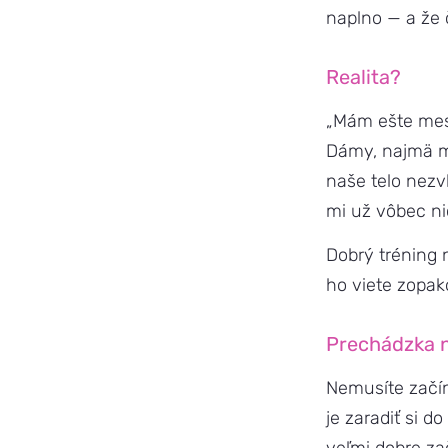
naplno — a že
Realita?
„Mám ešte mesi
Dámy, najmä m
naše telo nezv
mi už vôbec n
Dobrý tréning n
ho viete zopako
Prechádzka 
Nemusíte začín
je zaradiť si 