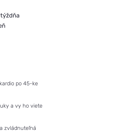
 týždňa
eň
 kardio po 45-ke
tuky a vy ho viete
 a zvládnuteľná