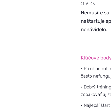
21. 6. 26
Nemusíte sa 
naštartuje sp
nenávidelo.
Kľúčové body
• Pri chudnutí 
často nefunguj
• Dobrý tréning
zopakovať aj za
• Najlepší štar