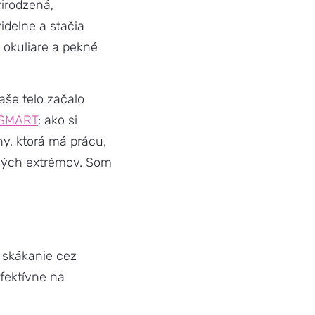
rirodzená,
videlne a stačia
 okuliare a pekné
aše telo začalo
 SMART
: ako si
ny, ktorá má prácu,
 iných extrémov. Som
m skákanie cez
fektívne na