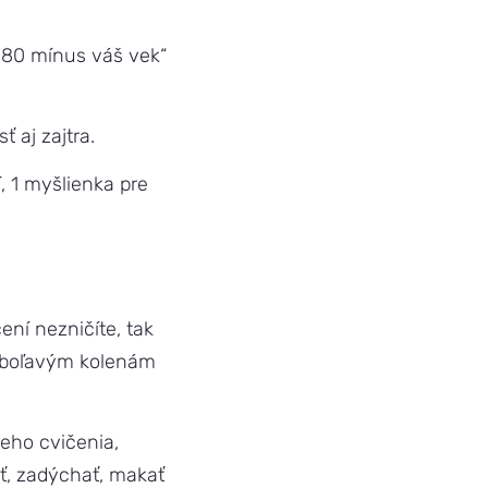
„180 mínus váš vek“
ť aj zajtra.
í, 1 myšlienka pre
ení nezničíte, tak
a boľavým kolenám
eho cvičenia,
ť, zadýchať, makať