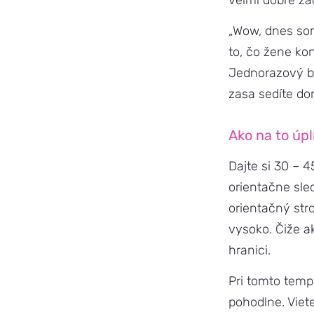
veľmi dobre za
„Wow, dnes som
to, čo žene ko
Jednorazový be
zasa sedíte do
Ako na to úp
Dajte si 30 – 
orientačne sle
orientačný stro
vysoko. Čiže a
hranici.
Pri tomto tempe
pohodlne. Viete