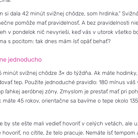
čína.
 si dala 42 minút svižnej chôdze, som hrdinka.“ Svižn
nečne pomôže mať pravidelnosť. A bez pravidelnosti nie
h v pondelok nič nevyrieši, keď vás v utorok všetko bo
ma s pocitom: tak dnes mám ísť opäť behať?
lne jednoducho
45 minút svižnej chôdze 3× do týždňa. Ak máte hodinky,
dovať tep. Použite jednoduché pravidlo: 180 mínus váš
p ľahkej aeróbnej zóny. Zmyslom je prestať mať pri pohy
k máte 45 rokov, orientačne sa bavíme o tepe okolo 135
 by ste ešte mali vedieť hovoriť v celých vetách, ale u
 hovoriť, no cítite, že telo pracuje. Nemáte ísť tempom