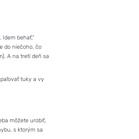
 Idem behať.“
 do niečoho, čo
). A na tretí deň sa
spaľovať tuky a vy
eba môžete urobiť,
hybu, s ktorým sa