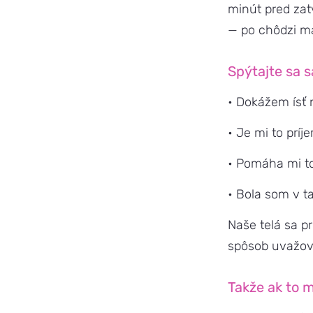
minút pred zat
— po chôdzi mát
Spýtajte sa 
• Dokážem ísť 
• Je mi to príj
• Pomáha mi to
• Bola som v ta
Naše telá sa p
spôsob uvažov
Takže ak to