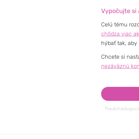
Vypočujte si 
Celú tému roz
chôdza viac a
hýbať tak, aby v
Chcete si nast
nezáväznú kon
Predchádzajúc