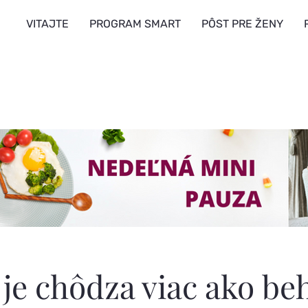
VITAJTE
PROGRAM SMART
PÔST PRE ŽENY
 je chôdza viac ako be