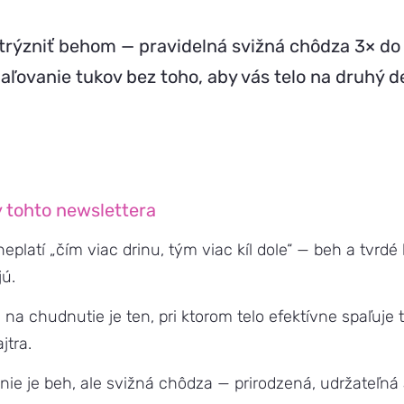
trýzniť behom — pravidelná svižná chôdza 3× do
aľovanie tukov bez toho, aby vás telo na druhý d
 tohto newslettera
neplatí „čím viac drinu, tým viac kíl dole“ — beh a tvrdé
ú.
 na chudnutie je ten, pri ktorom telo efektívne spaľuje 
jtra.
t nie je beh, ale svižná chôdza — prirodzená, udržateľná