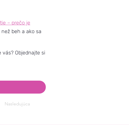
ie – prečo je
t než beh a ako sa
e vás? Objednajte si
Nasledujúca