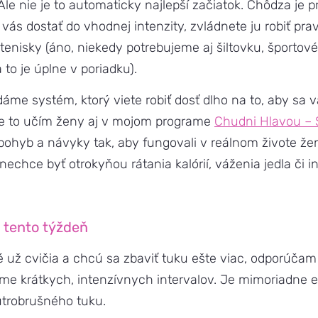
 Ale nie je to automaticky najlepší začiatok. Chôdza je p
 vás dostať do vhodnej intenzity, zvládnete ju robiť pra
enisky (áno, niekedy potrebujeme aj šiltovku, športové
 to je úplne v poriadku).
áme systém, ktorý viete robiť dosť dlho na to, aby sa v
ne to učím ženy aj v mojom programe
Chudni Hlavou –
, pohyb a návyky tak, aby fungovali v reálnom živote že
 nechce byť otrokyňou rátania kalórií, váženia jedla či
a tento týždeň
é už cvičia a chcú sa zbaviť tuku ešte viac, odporúča
rme krátkych, intenzívnych intervalov. Je mimoriadne e
útrobrušného tuku.