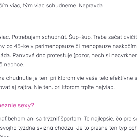
 čím viac, tým viac schudneme. Nepravda.
ac. Potrebujem schudnúť. Šup-šup. Treba začať cvičiť.
y po 45-ke v perimenopauze či menopauze naskočíme
láda. Panvové dno protestuje (pozor, nech si necvrknem
ič nechce.
a chudnutie je ten, pri ktorom vie vaše telo efektívne 
vať aj zajtra. Nie ten, pri ktorom trpíte najviac.
neznie sexy?
ať behom ani sa trýzniť športom. To najlepšie, čo pre s
do svojho týždňa svižnú chôdzu. Je to presne ten typ po