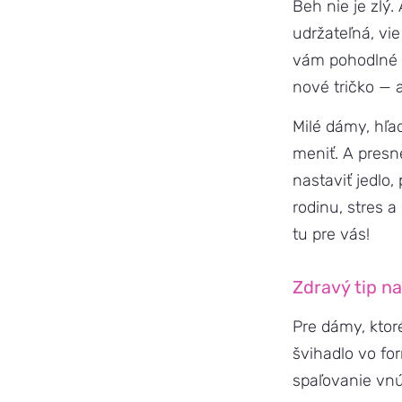
Beh nie je zlý.
udržateľná, vie
vám pohodlné t
nové tričko — a
Milé dámy, hľad
meniť. A pres
nastaviť jedlo
rodinu, stres a
tu pre vás!
Zdravý tip n
Pre dámy, ktor
švihadlo vo fo
spaľovanie vn