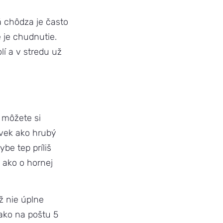
á chôdza je často
 je chudnutie.
lí a v stredu už
 môžete si
 vek ako hrubý
be tep príliš
 ako o hornej
ž nie úplne
 ako na poštu 5