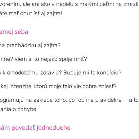
vorením, ale ani ako v nedeľu s malými deťmi na zmrzl
e mať chuť ísť aj zajtra!
samej seba
na prechádzku aj zajtra?
emné? Viem si to nejako spríjemniť?
 k dlhodobému zdraviu? Buduje mi to kondíciu?
kej intenzite, ktorú moje telo vie dobre zniesť?
rogramujú na základe toho, čo robíme pravidelne — a tot
ania o pohybe.
 mám povedať jednoducho