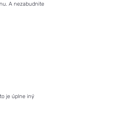
inu. A nezabudnite
o je úplne iný