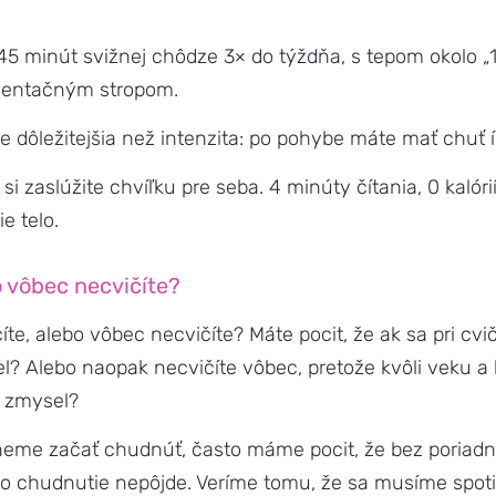
– 45 minút svižnej chôdze 3× do týždňa, s tepom okolo 
ientačným stropom.
je dôležitejšia než intenzita: po pohybe máte mať chuť ís
si zaslúžite chvíľku pre seba. 4 minúty čítania, 0 kalóri
e telo.
o vôbec necvičíte?
íte, alebo vôbec necvičíte? Máte pocit, že ak sa pri cvič
? Alebo naopak necvičíte vôbec, pretože kvôli veku 
o zmysel?
eme začať chudnúť, často máme pocit, že bez poriadn
to chudnutie nepôjde. Veríme tomu, že sa musíme spoti