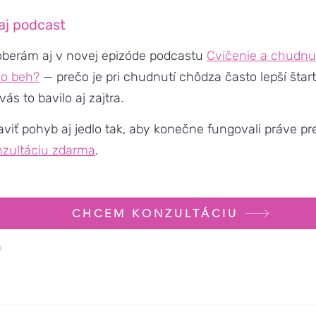
aj podcast
oberám aj v novej epizóde podcastu
Cvičenie a chudnut
ko beh?
— prečo je pri chudnutí chôdza často lepší štar
ás to bavilo aj zajtra.
aviť pohyb aj jedlo tak, aby konečne fungovali práve pr
zultáciu zdarma
.
CHCEM KONZULTÁCIU
a