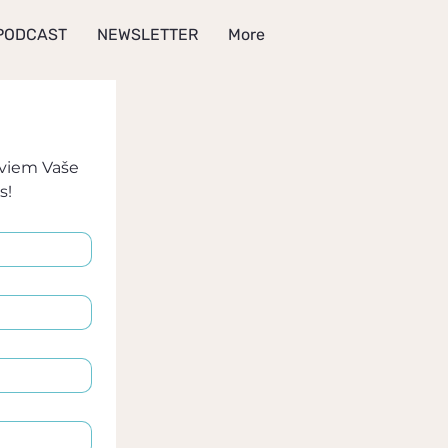
PODCAST
NEWSLETTER
More
viem Vaše 
s!