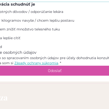
vácia schudnúť je
otných dôvodov / odporúčanie lekára
kilogramov navyše / chcem lepšiu postavu
em znížiť množstvo telesného tuku
 lepšie cítiť
od
e osobných údajov
 so spracovaním osobných údajov pre účely dohodnutia konzultá
a som si 
Zásady ochrany súkromia
.
*
Odoslať
za