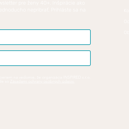
wsletter pre ženy 40+. Inšpirácie ako
ednoducho nepribrať. Prihláste sa na
Ko
Oc
Ob
beriem na vedomie, že organizácia INSPIRED s.r.o.
de so
Zásadami ochrany osobných údajov.