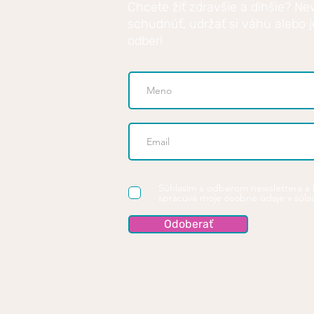
Chcete žiť zdravšie a dlhšie? Ne
schudnúť, udržať si váhu alebo j
odber!
Súhlasím s odberom newslettera a 
spracúva moje osobné údaje v súla
Odoberať