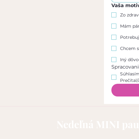
Vaša moti
Zo zdrav
Mám pár 
Potrebuj
Chcem sa
Iný dôv
Spracovani
Súhlasím
Prečítal/
Nedeľná MINI pau